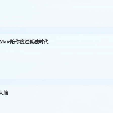
Mate陪你度过孤独时代
大脑