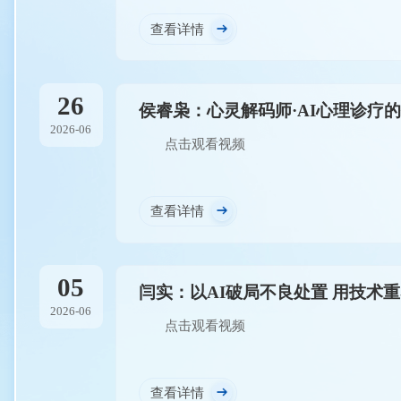
查看详情
26
侯睿枭：心灵解码师·AI心理诊疗
2026-06
点击观看视频
查看详情
05
闫实：以AI破局不良处置 用技术
2026-06
点击观看视频
查看详情