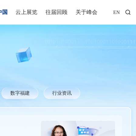
中国
云上展览
往届回顾
关于峰会
EN
访谈
年说
业+
发布
解读
福建
数字福建
行业资讯
资讯