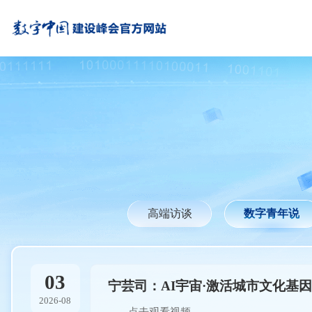
高端访谈
数字青年说
03
宁芸司：AI宇宙·激活城市文化基因
2026-08
点击观看视频