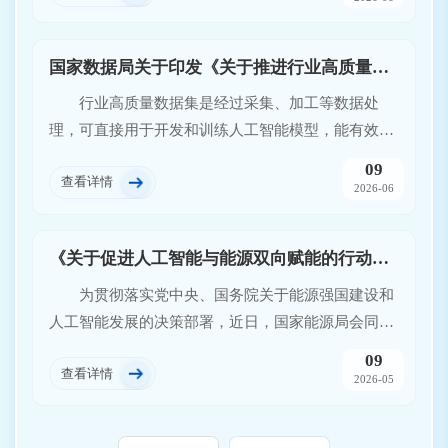
国家数据局关于印发《关于推进行业高质量数据集建设行动的实施方案》的通知
行业高质量数据集是经过采集、加工等数据处
理，可直接用于开发和训练人工智能模型，能有效提
升模型性能的行业数据的集合，包含行业通识和行业
09
查看详情
专识数据集。行业高质量数据集是推动“人工智能
2026-06
+”赋能千行百业、实现产业落地的基础性、关键性资
源。为落实国民经济和社会发展“十五五”规划《纲
《关于促进人工智能与能源双向赋能的行动方案》印发
要》，深入实施“人工智能+”行动，推动行业高质量
数据集建设推广与“人工智能+”同频共振、互促共
为贯彻落实党中央、国务院关于能源强国建设和
进，强化数据赋能人工智能创新发展，制定本方案。
人工智能发展的决策部署，近日，国家能源局会同国
家发展改革委、工业和信息化部、国家数据局印发了
09
查看详情
《关于促进人工智能与能源双向赋能的行动方案》
2026-05
（国能发科技〔2026〕34号，以下简称《行动方
案》）。