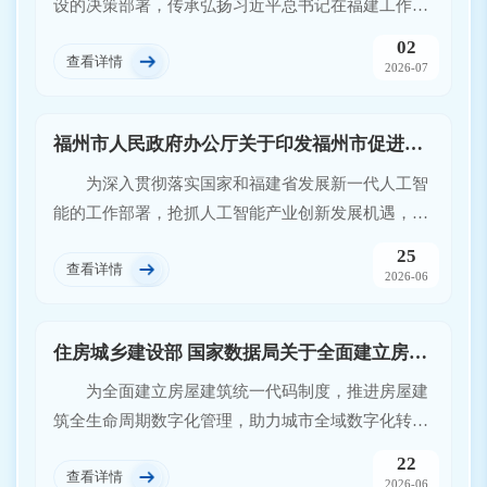
设的决策部署，传承弘扬习近平总书记在福建工作期
间关于数字福建建设的重要理念和重大实践，加快打
02
查看详情
造数字福建升级版，根据《福建省国民经济和社会发
2026-07
展第十五个五年规划纲要》等编制本规划。规划期为
2026—2030年。
福州市人民政府办公厅关于印发福州市促进人工智能产业发展若干措施的通知
为深入贯彻落实国家和福建省发展新一代人工智
能的工作部署，抢抓人工智能产业创新发展机遇，加
快打造数字应用第一城，结合我市实际，特制定以下
25
查看详情
措施
2026-06
住房城乡建设部 国家数据局关于全面建立房屋建筑统一代码制度的通知
为全面建立房屋建筑统一代码制度，推进房屋建
筑全生命周期数字化管理，助力城市全域数字化转
型，现将有关事项通知如下。
22
查看详情
2026-06