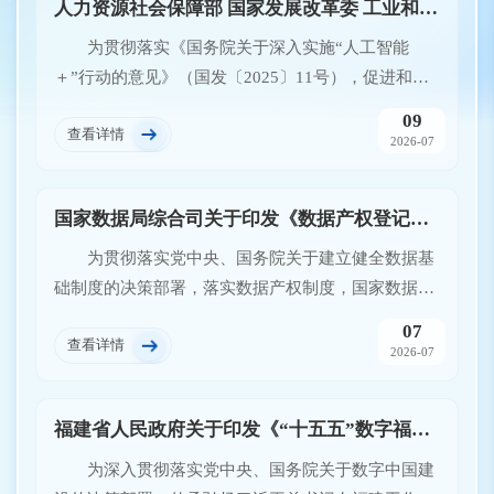
人力资源社会保障部 国家发展改革委 工业和信息化部 国家数据局关于加快推进“人工智能＋人社”应用发展的实施意见
为贯彻落实《国务院关于深入实施“人工智能
＋”行动的意见》（国发〔2025〕11号），促进和规
范人工智能在人力资源社会保障（以下简称人社）行
09
查看详情
业领域应用发展，有力支撑人社事业高质量发展，结
2026-07
合数字人社建设任务，现就加快推进“人工智能＋人
社”应用发展提出如下实施意见。
国家数据局综合司关于印发《数据产权登记工作指引（试行）》的通知
为贯彻落实党中央、国务院关于建立健全数据基
础制度的决策部署，落实数据产权制度，国家数据局
制定了《数据产权登记工作指引（试行）》。现印发
07
查看详情
给你们，请结合实际参照落实，积极推动构建全国统
2026-07
一的数据产权登记制度，促进数据安全合规高效流通
使用。
福建省人民政府关于印发《“十五五”数字福建规划》的通知
为深入贯彻落实党中央、国务院关于数字中国建