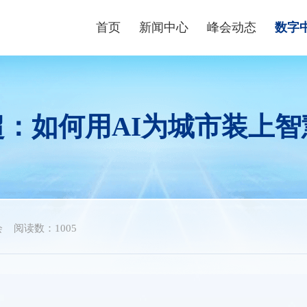
首页
新闻中心
峰会动态
数字
峰会资讯
峰会论坛
高端
数字快讯
现场体验区
数字青
超：如何用AI为城市装上智
视频播报
创新大赛
数字企
峰会镜头
云生态大会
政策
媒体聚焦
主宾省
政策
主宾市
数字
会
阅读数：1005
行业