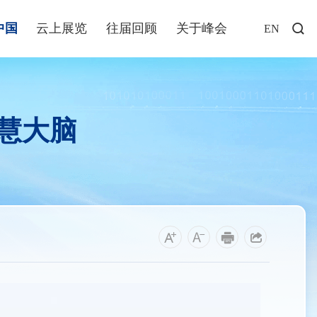
中国
云上展览
往届回顾
关于峰会
EN
访谈
年说
慧大脑
业+
发布
解读
福建
资讯