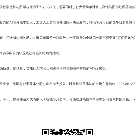
数学运算与图形芯片的工作方式相似，需要同时进行大量简单计算，高性能图形处理器便成
力的AI芯片需求极大，加之人工智能各领域应用快速发展，推动芯片行业的竞争日趋白热化
凭借AI热潮的助力，该公司股价一路攀升，一度跃身为全球第一家市值突破2万亿美元的芯
芯片供不应求的状况或在相当长时间内持续。
颈。据估算，英伟达AI芯片目前占据全球该领域销售额的70%至80%。
竞争。美国超威半导体公司也宣布加大投入，以期挑战英伟达的市场主导地位。2023年12月
今天，以英伟达为代表的人工智能芯片公司，可能在这场技术革命中扮演着同样的角色。（