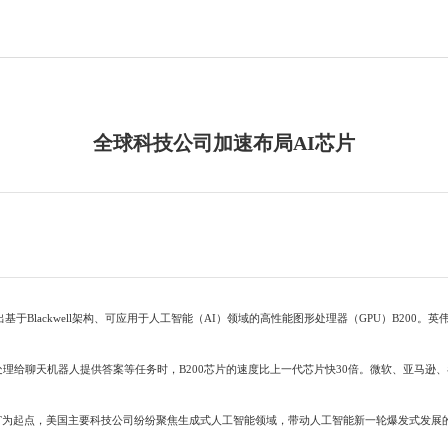
全球科技公司加速布局AI芯片
lackwell架构、可应用于人工智能（AI）领域的高性能图形处理器（GPU）B200
处理给聊天机器人提供答案等任务时，B200芯片的速度比上一代芯片快30倍。微软、亚马逊、谷歌
GPT为起点，美国主要科技公司纷纷聚焦生成式人工智能领域，带动人工智能新一轮爆发式发展