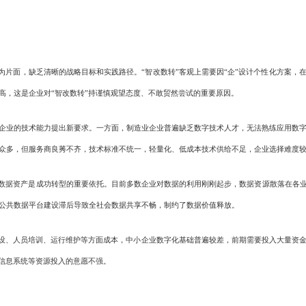
为片面，缺乏清晰的战略目标和实践路径。“智改数转”客观上需要因“企”设计个性化方案，
高，这是企业对“智改数转”持谨慎观望态度、不敢贸然尝试的重要原因。
企业的技术能力提出新要求。一方面，制造业企业普遍缺乏数字技术人才，无法熟练应用数字
众多，但服务商良莠不齐，技术标准不统一，轻量化、低成本技术供给不足，企业选择难度
数据资产是成功转型的重要依托。目前多数企业对数据的利用刚刚起步，数据资源散落在各业
公共数据平台建设滞后导致全社会数据共享不畅，制约了数据价值释放。
设、人员培训、运行维护等方面成本，中小企业数字化基础普遍较差，前期需要投入大量资
、信息系统等资源投入的意愿不强。