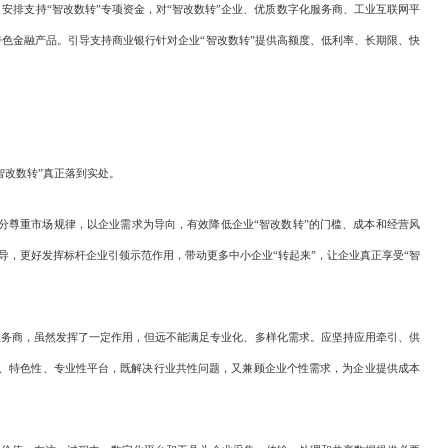
排支持“智改数转”专项资金，对“智改数转”企业、优质数字化服务商、工业互联网平
色金融产品。引导支持商业银行针对企业“智改数转”提供高额度、低利率、长期限、快
改数转”真正落到实处。
分尊重市场规律，以企业需求为导向，有效降低企业“智改数转”的门槛、成本和经营风
导，更好发挥标杆企业引领示范作用，带动更多中小企业“转起来”，让企业真正享受“智
服务商，虽然发挥了一定作用，但远不能满足专业化、多样化需求。应坚持应用牵引、供
、特色性、专业性平台，既解决行业共性问题，又兼顾企业个性需求，为企业提供成本