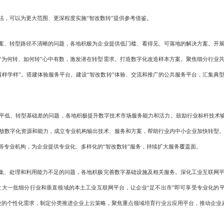
，可以为更大范围、更深程度实施“智改数转”提供参考借鉴。
案、转型路径不清晰的问题，各地积极为企业提供低门槛、看得见、可落地的解决方案。开
对“为何转、如何转”心中有数，激发潜在转型需求。打造数字化改造样本方案。聚焦细分行业
看样学样”。搭建体验服务平台。建设“智改数转”体验、交流和推广的公共服务平台，汇集典
低、转型基础差的问题，各地积极提升数字技术市场服务能力和活力。鼓励行业标杆技术输出
开放数字化资源和能力，成立专业机构输出技术、服务和方案，帮助行业内中小企业加快转型
等专业机构，为企业提供专业化、多样化的“智改数转”服务，持续扩大服务覆盖面。
集、处理和利用能力不足的问题，各地积极完善数字基础设施及相关服务。深化工业互联网
壮大一批细分行业和垂直领域的本土工业互联网平台，让企业“足不出市”即可享受专业化的
业的个性化需求，制定分类推进企业上云策略，聚焦重点领域培育行业云应用平台，推动企业