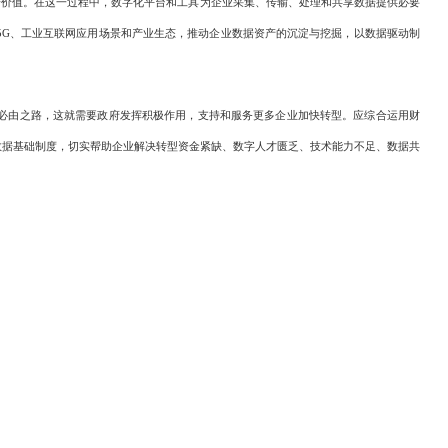
据价值。在这一过程中，数字化平台和工具为企业采集、传输、处理和共享数据提供必要
5G、工业互联网应用场景和产业生态，推动企业数据资产的沉淀与挖掘，以数据驱动制
的必由之路，这就需要政府发挥积极作用，支持和服务更多企业加快转型。应综合运用财
数据基础制度，切实帮助企业解决转型资金紧缺、数字人才匮乏、技术能力不足、数据共