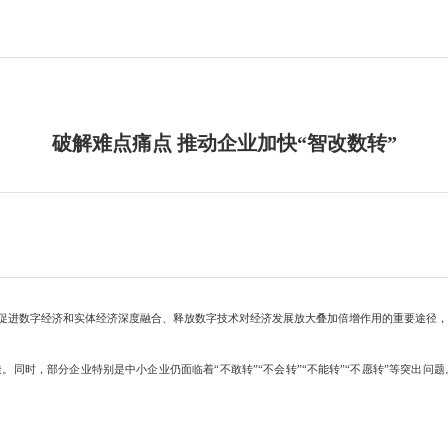
破解难点痛点 推动企业加快“智改数转”
促进数字经济和实体经济深度融合、释放数字技术对经济发展放大叠加倍增作用的重要途径，
同时，部分企业特别是中小企业仍面临着“不敢转”“不会转”“不能转”“不愿转”等突出问