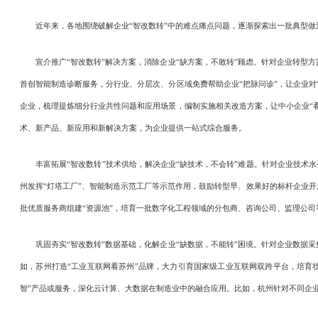
近年来，各地围绕破解企业“智改数转”中的难点痛点问题，逐渐探索出一批典型做法
宣介推广“智改数转”解决方案，消除企业“缺方案，不敢转”顾虑。针对企业转型方
首创智能制造诊断服务，分行业、分层次、分区域免费帮助企业“把脉问诊”，让企业
企业，梳理提炼细分行业共性问题和应用场景，编制实施相关改造方案，让中小企业“
术、新产品、新应用和新解决方案，为企业提供一站式综合服务。
丰富拓展“智改数转”技术供给，解决企业“缺技术，不会转”难题。针对企业技术水平
州发挥“灯塔工厂”、智能制造示范工厂等示范作用，鼓励转型早、效果好的标杆企业
批优质服务商组建“资源池”，培育一批数字化工程领域的分包商、咨询公司、监理公司
巩固夯实“智改数转”数据基础，化解企业“缺数据，不能转”困境。针对企业数据采
如，苏州打造“工业互联网看苏州”品牌，大力引育国家级工业互联网双跨平台，培育
智”产品或服务，深化云计算、大数据在制造业中的融合应用。比如，杭州针对不同企