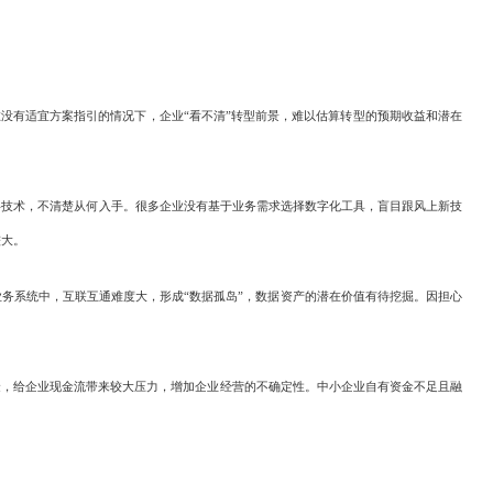
在没有适宜方案指引的情况下，企业“看不清”转型前景，难以估算转型的预期收益和潜在
技术，不清楚从何入手。很多企业没有基于业务需求选择数字化工具，盲目跟风上新技
较大。
务系统中，互联互通难度大，形成“数据孤岛”，数据资产的潜在价值有待挖掘。因担心
金，给企业现金流带来较大压力，增加企业经营的不确定性。中小企业自有资金不足且融