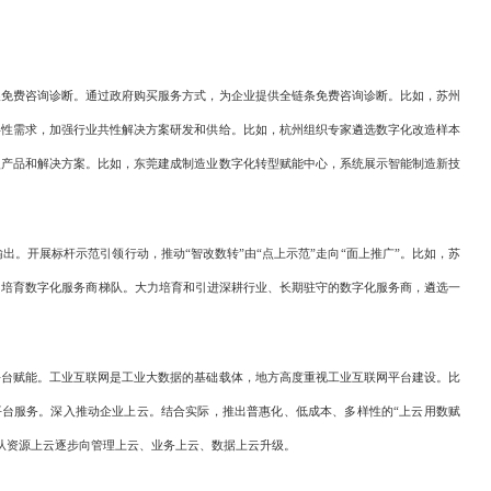
展免费咨询诊断。通过政府购买服务方式，为企业提供全链条免费咨询诊断。比如，苏州
共性需求，加强行业共性解决方案研发和供给。比如，杭州组织专家遴选数字化改造样本
型产品和解决方案。比如，东莞建成制造业数字化转型赋能中心，系统展示智能制造新技
。开展标杆示范引领行动，推动“智改数转”由“点上示范”走向“面上推广”。比如，苏
。培育数字化服务商梯队。大力培育和引进深耕行业、长期驻守的数字化服务商，遴选一
平台赋能。工业互联网是工业大数据的基础载体，地方高度重视工业互联网平台建设。比
平台服务。深入推动企业上云。结合实际，推出普惠化、低成本、多样性的“上云用数赋
从资源上云逐步向管理上云、业务上云、数据上云升级。