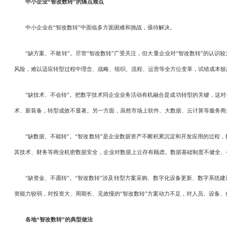
中小企业“智改数转”的痛点难点
中小企业在“智改数转”中面临多方面困难和挑战，亟待解决。
“缺方案、不敢转”。尽管“智改数转”广受关注，但大量企业对“智改数转”的认识较
风险，难以适应转型过程中理念、战略、组织、流程、运营等全方位变革，试错成本较
“缺技术、不会转”。把数字技术同企业业务活动有机融合是成功转型的关键，这对
术、新装备，转型成效不显著。另一方面，虽然市场上软件、大数据、云计算等服务商
“缺数据、不能转”。“智改数转”是企业数据资产不断积累沉淀和开发应用的过程，
其技术、财务等商业机密数据安全，企业对数据上云存有顾虑。数据基础制度不健全、
“缺资金、不愿转”。“智改数转”涉及转型方案采购、数字化设备更新、数字系统建
资能力较弱，对投资大、周期长、见效慢的“智改数转”方案动力不足，对人员、设备
各地“智改数转”的典型做法