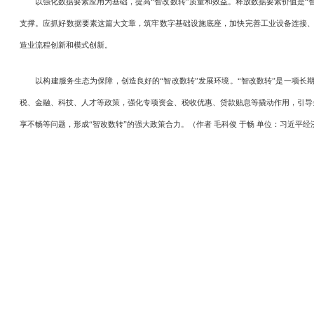
以强化数据要素应用为基础，提高“智改数转”质量和效益。释放数据要素价值是“智
支撑。应抓好数据要素这篇大文章，筑牢数字基础设施底座，加快完善工业设备连接、
造业流程创新和模式创新。
以构建服务生态为保障，创造良好的“智改数转”发展环境。“智改数转”是一项长期
税、金融、科技、人才等政策，强化专项资金、税收优惠、贷款贴息等撬动作用，引导
享不畅等问题，形成“智改数转”的强大政策合力。（作者 毛科俊 于畅 单位：习近平