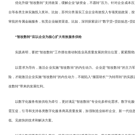
优化升级“智改数转”支持政策，缓解企业“缺资金，不愿转”压力。针对企业成本压
台等各类主体实施投入奖补。比如，苏州分类落实工业企业有效投入专项奖励政策，按
审批的专属金融服务，拓宽企业融资渠道。比如，深圳探索设计“数字贷+贷款贴息+贷
“智改数转”应以企业为核心扩大有效服务供给
实践表明，要把“智改数转”工作摆在推动制造业高质量发展的突出位置，紧紧围绕企
以需求为导向，激活企业实施“智改数转”的内生动力。企业是“智改数转”的主力军
险，才能激活企业实施“智改数转”的内生动力，不能陷入“揠苗助长”“为转而转”的
改数转”带来的发展红利。
以数字化服务有效供给为牵引，更好满足“智改数转”专业化多样化需求。数字化服务
需互促，引导和支持各类数字化服务商高质量发展，加强制造业标杆企业、新一代信
低、见效快的技术和解决方案。