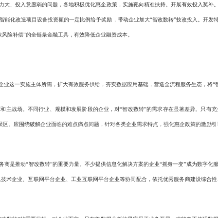
力大、投入意愿弱的问题，各地积极优化惠企政策，实施靶向精准扶持。开展有效投入奖补。安
智能化改造项目设备投资额的一定比例给予奖励，带动企业加大“智改数转”技改投入。开发特
款风险补偿”的全链条金融工具，有效降低企业融资成本。
业这一实施主体所需，扩大有效服务供给，夯实数据应用基础，营造全流程服务生态，将“智
和主战场。不同行业、规模和发展阶段的企业，对“智改数转”的需求存在显著差异。只有充
实践误区。应围绕破解企业面临的难点痛点问题，针对各类企业需求特点，强化惠企政策的激励引
商是推动“智改数转”的重要力量。不少提供信息化解决方案的企业“摇身一变”成为数字化
息技术企业、互联网平台企业、工业互联网平台企业等协同配合，依托优秀服务商建设综合性