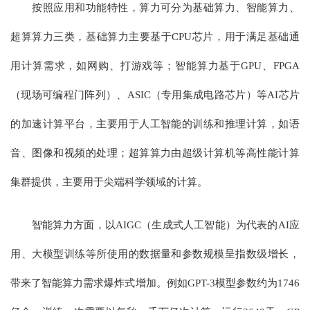
按照应用和功能特性，算力可分为基础算力、智能算力、
超算算力三类，基础算力主要基于CPU芯片，用于满足基础通
用计算需求，如网购、打游戏等；智能算力基于GPU、FPGA
（现场可编程门阵列）、ASIC（专用集成电路芯片）等AI芯片
的加速计算平台，主要用于人工智能的训练和推理计算，如语
音、图像和视频的处理；超算算力由超级计算机等高性能计算
集群提供，主要用于尖端科学领域的计算。
智能算力方面，以AIGC（生成式人工智能）为代表的AI应
用、大模型训练等所使用的数据量和参数规模呈指数级增长，
带来了智能算力需求爆炸式增加。例如GPT-3模型参数约为1746