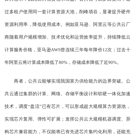
过多租户使用同一套计算资源大池，削峰填谷，显著提升硬件
资源利用率，降低使用成本。例如亚马逊、阿里云等公共云厂
商随着用户规模增加、技术优化和运营效率提升，持续降低云
计算服务价格，亚马逊AWS曾连续三年每年降价12次；过去十
年阿里云将计算成本降低了80%，存储成本降低了近90%。
再者，公共云能够实现我国算力供给能力的边界突破。公
共云通过集群的计算、网络、存储平衡设计和软硬一体化加速
技术，调度“盘活”已有芯片，可以形成超大规模算力资源池，
实现芯片复用、弹性可扩展；发挥公共云大规模机器调度、异
构芯片兼容能力，不仅能将已有先进芯片集约化利用，还能充