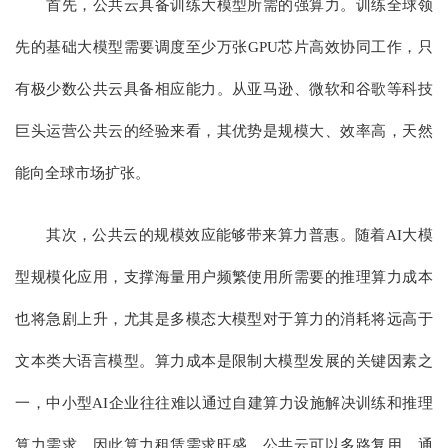
首先，公共云具备训练大模型所需的强算力。训练全球领
先的基础大模型需要调度至少万张GPU芯片高效协同工作，只
有极少数公共云具备相应能力。从亚马逊、微软和谷歌等科技
巨头运营公共云的经验来看，其优势是规模大、效率高，天然
能向全球市场扩张。
其次，公共云的规模效应能够带来算力普惠。随着AI大模
型规模化应用，支撑海量用户频繁使用所需要的推理算力成本
也将急剧上升，尤其是多模态大模型对于算力的消耗将远高于
文本类大语言模型。算力成本是限制大模型发展的关键因素之
一，中小型AI企业往往难以通过自建算力设施解决训练和推理
算力需求，因此算力租赁需求旺盛。公共云可以多路复用，通