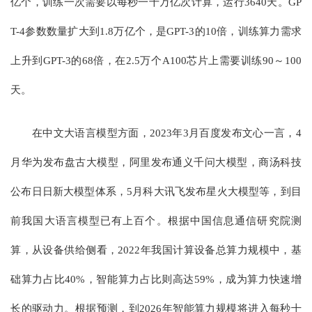
亿个，训练一次需要以每秒一千万亿次计算，运行3640天。GP
T-4参数数量扩大到1.8万亿个，是GPT-3的10倍，训练算力需求
上升到GPT-3的68倍，在2.5万个A100芯片上需要训练90～100
天。
在中文大语言模型方面，2023年3月百度发布文心一言，4
月华为发布盘古大模型，阿里发布通义千问大模型，商汤科技
公布日日新大模型体系，5月科大讯飞发布星火大模型等，到目
前我国大语言模型已有上百个。根据中国信息通信研究院测
算，从设备供给侧看，2022年我国计算设备总算力规模中，基
础算力占比40%，智能算力占比则高达59%，成为算力快速增
长的驱动力。根据预测，到2026年智能算力规模将进入每秒十