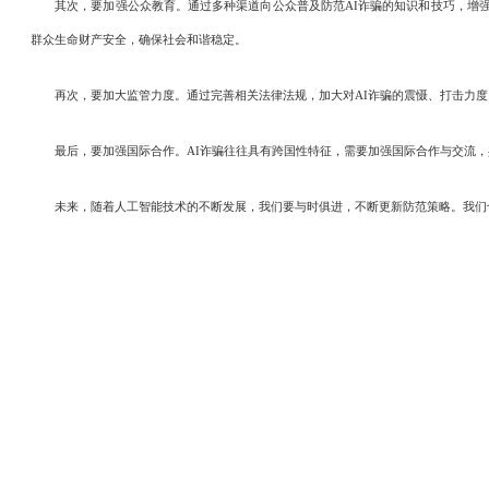
其次，要加强公众教育。通过多种渠道向公众普及防范AI诈骗的知识和技巧，增强公
群众生命财产安全，确保社会和谐稳定。
再次，要加大监管力度。通过完善相关法律法规，加大对AI诈骗的震慑、打击力度
最后，要加强国际合作。AI诈骗往往具有跨国性特征，需要加强国际合作与交流，共
未来，随着人工智能技术的不断发展，我们要与时俱进，不断更新防范策略。我们也