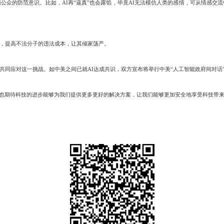
众的防范意识。比如，AI再“逼真”也会露馅，毕竟AI无法模仿人类的感情，可从情感交流
，提高不法分子的违法成本，让其倾家荡产。
同应对这一挑战。如中美之间已就AI达成共识，双方宣布将举行中美“人工智能政府间对话
期待科技的进步能够为我们提供更多更好的解决方案，让我们能够更加安全地享受科技带来