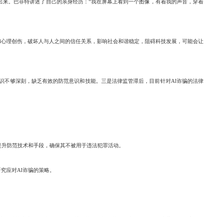
出来。巴菲特讲述了自己的亲身经历：“我在屏幕上看到一个图像，有着我的声音，穿着
心理创伤，破坏人与人之间的信任关系，影响社会和谐稳定，阻碍科技发展，可能会让
识不够深刻，缺乏有效的防范意识和技能。三是法律监管滞后，目前针对AI诈骗的法律
提升防范技术和手段，确保其不被用于违法犯罪活动。
究应对AI诈骗的策略。