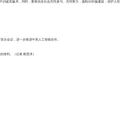
中识破其骗术。同时，要推动全社会共同参与、共同努力，遏制AI诈骗蔓延，保护人民
”首次会议，进一步推进中美人工智能合作。
的便利。（记者 蔡恩泽）