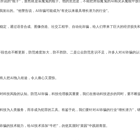
说的“瓶子”，显然就是装魔鬼的瓶子。他的意思是，不能把类似魔鬼的AI精灵从魔瓶中放
发出的。”他警告说，AI诈骗可能成为“有史以来最具增长潜力的行业”。
稳定，通过语音合成、图像伪造、社交工程学、自动化诈骗，给人们带来了巨大的经济损失和
段也在不断更新，防范难度加大，防不胜防。二是公众防范意识不足，许多人对AI诈骗的认
人把AI拖入歧途，令人痛心又震惊。
科技风险的认知。防范AI诈骗，科技伦理极其重要，我们在推动科技进步的同时，要不断
技为人类服务，而非成为犯罪的工具。有鉴于此，我们要针对AI诈骗的行业“增长潜力”，研
的技术能力，给AI技术添加“牛栏”，勿使其溜到“菜园”中践踏青苗。