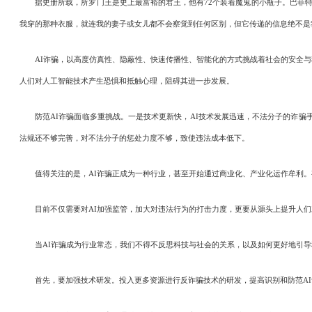
据史册所载，所罗门王是史上最富裕的君王，他有72个装着魔鬼的小瓶子。巴菲特所
我穿的那种衣服，就连我的妻子或女儿都不会察觉到任何区别，但它传递的信息绝不是我
AI诈骗，以高度仿真性、隐蔽性、快速传播性、智能化的方式挑战着社会的安全与
人们对人工智能技术产生恐惧和抵触心理，阻碍其进一步发展。
防范AI诈骗面临多重挑战。一是技术更新快，AI技术发展迅速，不法分子的诈骗手
法规还不够完善，对不法分子的惩处力度不够，致使违法成本低下。
值得关注的是，AI诈骗正成为一种行业，甚至开始通过商业化、产业化运作牟利。有
目前不仅需要对AI加强监管，加大对违法行为的打击力度，更要从源头上提升人们对
当AI诈骗成为行业常态，我们不得不反思科技与社会的关系，以及如何更好地引导科
首先，要加强技术研发。投入更多资源进行反诈骗技术的研发，提高识别和防范AI诈骗