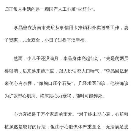
归正常人生活的是一颗国产人工心脏“火箭心”。
李晶曾在济南市先后从事信用卡推销和外卖送餐工作，妻
子贤惠，儿女双全，小日子过得平淡幸福。
然而，小儿子还没满月，李晶身体亮起红灯。“先是爬两层
楼就喘，后来越来越严重，跟人说话都大口喘气。”李晶回忆起
来仍心有余悸，“像胸口压个石头”。几经求医问诊，他被确诊
为扩张型心肌病、终末期心力衰竭，随时可能猝死。
心力衰竭是千万个家庭的噩梦。“对于终末期心衰，心脏移
植虽然是较好的疗法，但由于心脏供体严重匮乏，无法满足患