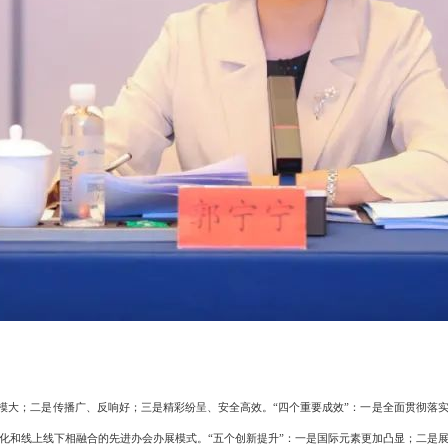
模大；二是传播广、反响好；三是精彩纷呈、安全高效。“四个重要成效”：一是全面贯彻落
化和线上线下相融合的先进办会办展模式。“五个创新提升”：一是国际元素更加凸显；二是