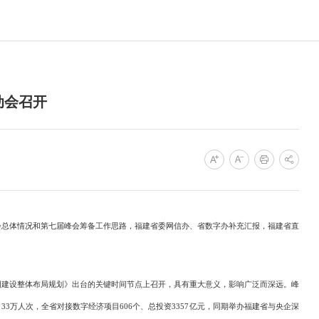
动会召开
总体情况和第七届峰会筹备工作思路，福建省委网信办、省数字办补充汇报，福建省直
建设整体布局规划》出台的关键时间节点上召开，具有重大意义，影响广泛而深远。峰
、33万人次，全省对接数字经济项目606个、总投资3357亿元，同期举办福建省与央企深