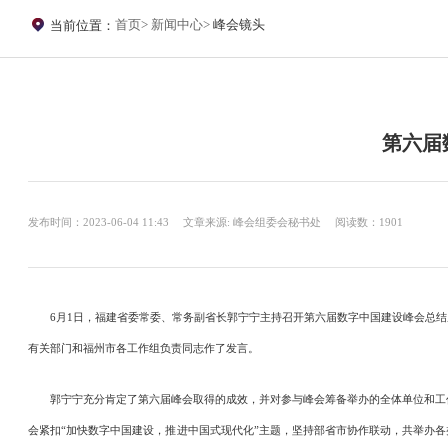
首页
新闻中心
峰会镜头
当前位置：
第六届
发布时间：2023-06-04 11:43
文章来源: 峰会组委会秘书处
阅读数：1901
6月1日，福建省委常委、常务副省长郭宁宁主持召开第六届数字中国建设峰会总结
有关部门和福州市各工作组负责同志作了发言。
郭宁宁充分肯定了第六届峰会取得的成效，并对参与峰会筹备举办的全体单位和工作
会紧扣“加快数字中国建设，推进中国式现代化”主题，坚持部省市协作联动，共举办各类活动