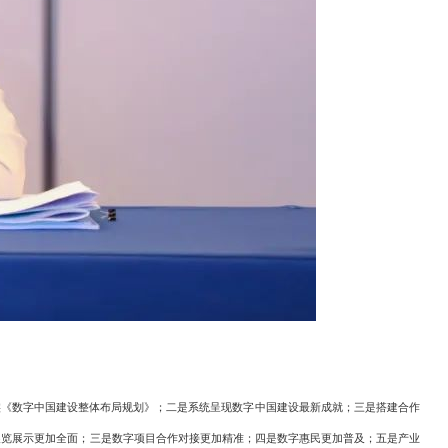
实《数字中国建设整体布局规划》；二是系统呈现数字中国建设最新成就；三是搭建合作
展览展示更加全面；三是数字项目合作对接更加精准；四是数字惠民更加普及；五是产业