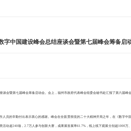
数字中国建设峰会总结座谈会暨第七届峰会筹备启
座谈会暨第七届峰会筹备启动会。会上，福州市政府代表峰会组委会秘书处汇报了第六届峰会
人员的辛勤付出表示衷心的感谢。峰会在全面贯彻党的二十大精神开局之年，在《数字中国
超240场，2.7万人参与创新大赛，成果展首展率61.7%，线上线下观展分别超1000万