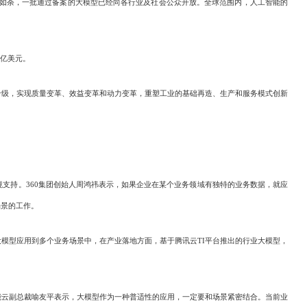
如火如荼，一批通过备案的大模型已经向各行业及社会公众开放。全球范围内，人工智能的
万亿美元。
升级，实现质量变革、效益变革和动力变革，重塑工业的基础再造、生产和服务模式创新
持。360集团创始人周鸿祎表示，如果企业在某个业务领域有独特的业务数据，就应
场景的工作。
模型应用到多个业务场景中，在产业落地方面，基于腾讯云TI平台推出的行业大模型，
度智能云副总裁喻友平表示，大模型作为一种普适性的应用，一定要和场景紧密结合。当前业