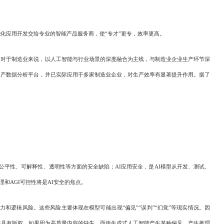
应用开发交给专业的智能产品服务商，使“专才”更专，效率更高。
对于制造业来说，以人工智能与行业场景的深度融合为主线，与制造业企业生产环节深
生产数据分析平台，并已实际应用于多家制造业企业，对生产效率有显著提升作用。据了
公平性、可解释性、透明性等方面的安全缺陷；AI应用安全，是AI模型从开发、测试、
和AGI可控性将是AI安全的焦点。
逻辑风险。这些风险主要体现在模型可能出现“偏见”“误判”“幻觉”等现实情况。因
往具有版权。如果因为高质量内容的缺失，而使生成式人工智能产生某种偏见，产生推理