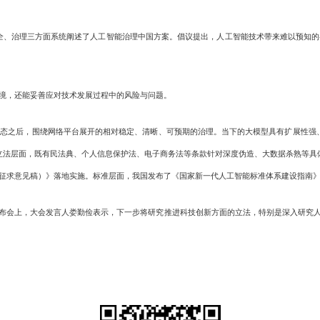
安全、治理三方面系统阐述了人工智能治理中国方案。倡议提出，人工智能技术带来难以预知
境，还能妥善应对技术发展过程中的风险与问题。
之后，围绕网络平台展开的相对稳定、清晰、可预期的治理。当下的大模型具有扩展性强、
立法层面，既有民法典、个人信息保护法、电子商务法等条款针对深度伪造、大数据杀熟等具体
征求意见稿）》落地实施。标准层面，我国发布了《国家新一代人工智能标准体系建设指南
会上，大会发言人娄勤俭表示，下一步将研究推进科技创新方面的立法，特别是深入研究人