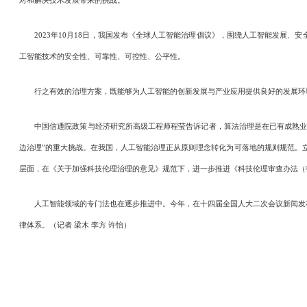
2023年10月18日，我国发布《全球人工智能治理倡议》，围绕人工智能发展、
工智能技术的安全性、可靠性、可控性、公平性。
行之有效的治理方案，既能够为人工智能的创新发展与产业应用提供良好的发展环
中国信通院政策与经济研究所高级工程师程莹告诉记者，算法治理是在已有成熟业态
边治理”的重大挑战。在我国，人工智能治理正从原则理念转化为可落地的规则规范。
层面，在《关于加强科技伦理治理的意见》规范下，进一步推进《科技伦理审查办法（
人工智能领域的专门法也在逐步推进中。今年，在十四届全国人大二次会议新闻发布
律体系。（记者 梁木 李方 许怡）