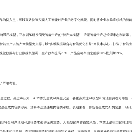
为切入点，可以高效快速实现人工智能对产业的数字化赋能。同时将企业在垂直领域的智能化
通用模型，正在训练研发围绕智能生产的“智产大模型”。浪潮智能生产总经理宋志刚表示，
智能生产以智产大模型为支撑，以“多维数据融合与智能优化引擎”为技术核心，打造了智能
觉数据与行业数据集微调，生产效率提高20%，产品合格率由之前的90%提升到99%。
了严峻考验。
程。吴运声认为，AI本体安全或AI内生安全，要重点关注AI模型和算法自身在可靠性、
要是生成内容的涉黄、涉暴等违法违规内容的审核。长期来看，伴随着生成式AI的发展，AI伦理
合用户预期和法律要求变得至关重要。大模型的内容输出风险，本质上是模型的推理能力和
仍处于初级阶段，数据训练需要尽可能地包容和多样，而高质量、具有良好价值观的数据往