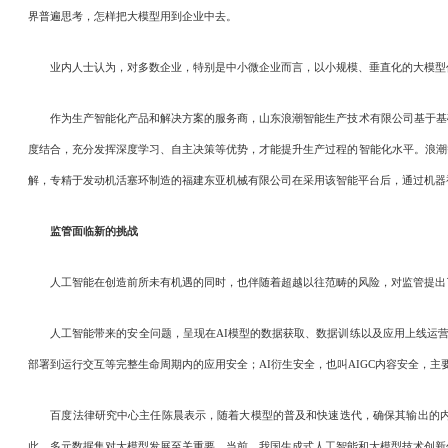
界普遍思考，怎样把大模型用到企业中去。
业内人士认为，对多数企业，特别是中小微企业而言，以小规模、垂直化的大模型作
作为生产智能化产品和解决方案的服务商，山东浪潮智能生产技术有限公司基于基础
度结合，充分发挥深度学习、自主决策等优势，才能提升生产过程的智能化水平。浪潮
解，专精于发动机活塞环制造的福建东亚机械有限公司在采用该智能平台后，通过机器视
监管面临新的挑战
人工智能在创造前所未有机遇的同时，也伴随着超越以往范畴的风险，对监管提出
人工智能带来的安全问题，呈现在AI模型的数据获取、数据训练以及应用上线运营全过
部署到运行交互等完整生命周期内的应用安全；AI衍生安全，也叫AIGC内容安全，主
百度法律研究中心主任陈晨表示，随着大模型的普及和快速迭代，确保其输出的内容符
此，多元数据集对大模型发展至关重要。当前，我国生成式人工智能和大模型技术创新