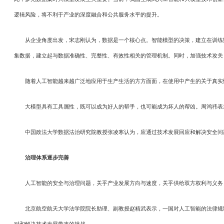
逻辑风险，将不利于产业的深度融合和公共服务水平的提升。
从企业角度出发，宋志刚认为，数据是一个核心点。智能模型的决策，建立在训练数
集数据，建立起与数据准确性、完整性、有效性相关的管理机制。同时，加强技术攻关
随着人工智能越来越广泛地应用于生产生活的方方面面，在使用中产生的关于真实
大模型具有工具属性，既可以成为好人的帮手，也可能成为坏人的帮凶。周鸿祎表示
中国政法大学数据法治研究院教授张凌寒认为，应通过技术发展回应和解决安全问题
治理体系逐步完善
人工智能的安全与治理问题，关乎产业发展方向与速度，关乎供给双方权利与义务
北京航空航天大学法学院院长助理、副教授赵精武表示，一国对人工智能的法律规制
对和解决技术发展带来的挑战。