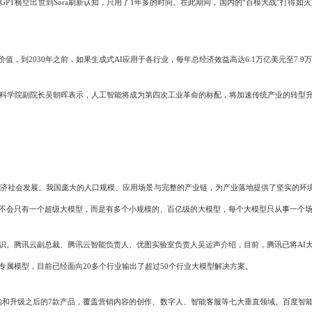
PT横空出世到Sora刷新认知，只用了1年多的时间。在此期间，国内的“百模大战”打得
值，到2030年之前，如果生成式AI应用于各行业，每年总经济效益高达6.1万亿美元至7.9
国科学院副院长吴朝晖表示，人工智能将成为第四次工业革命的标配，将加速传统产业的转型
社会发展。我国庞大的人口规模、应用场景与完整的产业链，为产业落地提供了坚实的环境支
不会只有一个超级大模型，而是有多个小规模的、百亿级的大模型，每个大模型只从事一个
腾讯云副总裁、腾讯云智能负责人、优图实验室负责人吴运声介绍，目前，腾讯已将AI大
属模型，目前已经面向20多个行业输出了超过50个行业大模型解决方案。
大模型重构和升级之后的7款产品，覆盖营销内容的创作、数字人、智能客服等七大垂直领域。百