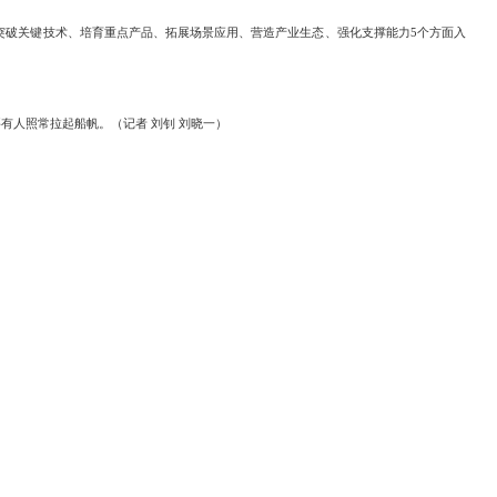
破关键技术、培育重点产品、拓展场景应用、营造产业生态、强化支撑能力5个方面入
人照常拉起船帆。（记者 刘钊 刘晓一）