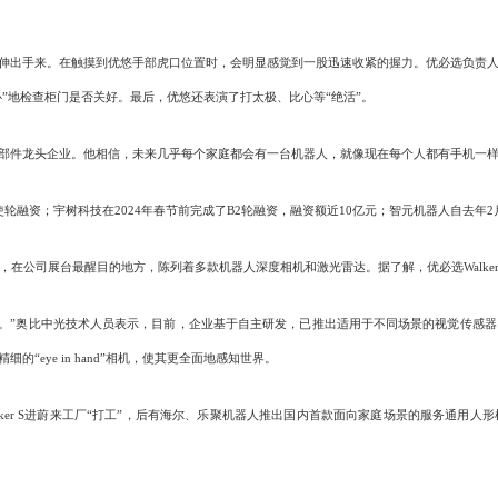
伸出手来。在触摸到优悠手部虎口位置时，会明显感觉到一股迅速收紧的握力。优必选负责人
”地检查柜门是否关好。最后，优悠还表演了打太极、比心等“绝活”。
件龙头企业。他相信，未来几乎每个家庭都会有一台机器人，就像现在每个人都有手机一
资；宇树科技在2024年春节前完成了B2轮融资，融资额近10亿元；智元机器人自去年
公司展台最醒目的地方，陈列着多款机器人深度相机和激光雷达。据了解，优必选Walker
。”奥比中光技术人员表示，目前，企业基于自主研发，已推出适用于不同场景的视觉传感器
eye in hand”相机，使其更全面地感知世界。
er S进蔚来工厂“打工”，后有海尔、乐聚机器人推出国内首款面向家庭场景的服务通用人