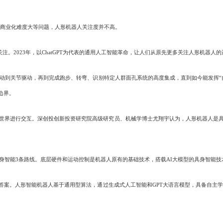
商业化难度大等问题，人形机器人关注度并不高。
泛关注。2023年，以ChatGPT为代表的通用人工智能革命，让人们从原先更多关注人形机器
节驱动，再到完成跑步、转弯、识别特定人群面孔系统的高度集成，直到如今能发挥“自主”决
的边界。
界进行交互。深创投创新投资研究院高级研究员、机械学博士尤翔宇认为，人形机器人是具
智能3条路线。底层硬件和运动控制是机器人原有的基础技术，搭载AI大模型的具身智能技
答案。人形智能机器人基于通用型算法，通过生成式人工智能和GPT大语言模型，具备自主学