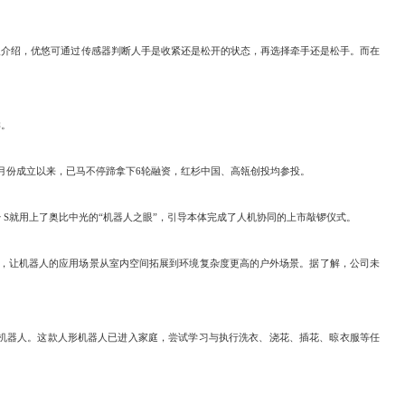
介绍，优悠可通过传感器判断人手是收紧还是松开的状态，再选择牵手还是松手。而在
样。
2月份成立以来，已马不停蹄拿下6轮融资，红杉中国、高瓴创投均参投。
 S就用上了奥比中光的“机器人之眼”，引导本体完成了人机协同的上市敲锣仪式。
，让机器人的应用场景从室内空间拓展到环境复杂度更高的户外场景。据了解，公司未
形机器人。这款人形机器人已进入家庭，尝试学习与执行洗衣、浇花、插花、晾衣服等任