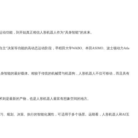
人的运动功能，到开始真正相信人形机器人作为“具身智能”的未来。
策等功能的高动态运动阶段，早稻田大学WABO、本田ASIMO、波士顿动力Atla
身智能的最好载体。相较于传统的机械臂与机器狗，人形机器人不仅可移动，而且具有
术则是最新的产物，也是人形机器人最富有想象空间的地方。
习、规划、决策、执行的智能化属性，可适用于多个场景。远期看，人形机器人和AI互