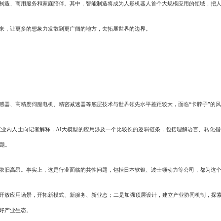
造、商用服务和家庭陪伴。其中，智能制造将成为人形机器人首个大规模应用的领域，把人
，让更多的想象力发散到更广阔的地方，去拓展世界的边界。
器、高精度伺服电机、精密减速器等底层技术与世界领先水平差距较大，面临“卡脖子”的风
业内人士向记者解释，AI大模型的应用涉及一个比较长的逻辑链条，包括理解语言、转化
题。
旧高昂。事实上，这是行业面临的共性问题，包括日本软银、波士顿动力等公司，都为这个
放应用场景，开拓新模式、新服务、新业态；二是加强顶层设计，建立产业协同机制，探索
好产业生态。