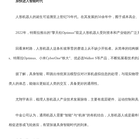
加快进入智能时代
人形机器人的诞生可追溯至上世纪70年代。在其发展的50余年中，囿于成本高企、
2022年，特斯拉推出的“擎天柱Optimus”双足人形机器人受到资本和产业链的广
回看来时路，人形机器人这条长坡厚雪的赛道上从不缺少开拓者。从简单的结构驱动到关
s、特斯拉Optimus、小米CyberOne“铁大”、优必选Walker S等产品，不断拓展着技术
据了解，具身智能，即跳出传统算法模型仅对计算机虚拟信息的处理，与现实物理世
类人的体态，能做出更贴近人类的交互，具备更好的通用性。
尤翔宇表示，梳理人形机器人产业技术发展脉络，主要有底层硬件、运动控制和具身
中金公司认为，通用机器人需要“智能”与“机体”的有机结合，人形机器人或是最终
相促进形成飞轮效应，有望加速具身智能时代的到来。