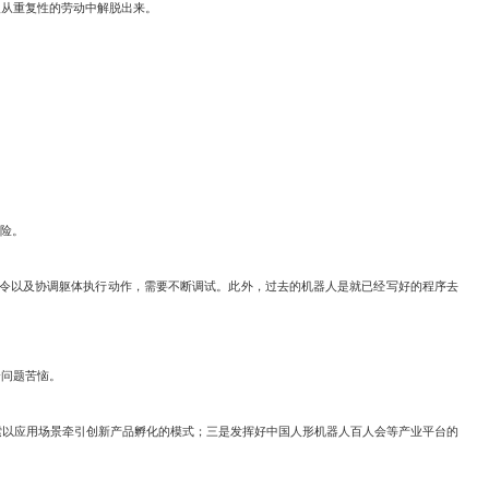
从重复性的劳动中解脱出来。
险。
指令以及协调躯体执行动作，需要不断调试。此外，过去的机器人是就已经写好的程序去
问题苦恼。
以应用场景牵引创新产品孵化的模式；三是发挥好中国人形机器人百人会等产业平台的