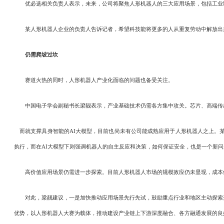
优必选相关负责人表示，未来，公司将聚焦人形机器人的三大应用场景，包括工业制
某人形机器人企业的负责人告诉记者，希望科技能将更多的人从重复劳动中解放出来
仍需爬坡过坎
赛道火热的同时，人形机器人产业化面临的问题也备受关注。
中国电子学会副秘书长梁靓表示，产业基础技术仍需各方集中攻关。芯片、高端传感
而就支撑具身智能的AI大模型，目前也尚未有公司能成熟应用于人形机器人之上。某
执行，而在AI大模型下则强调机器人的自主反应和决策，如何保证安全，也是一个新问
高价值应用场景仍需进一步探索。目前人形机器人市场的规模效应仍未显现，成本依
对此，梁靓建议，一是加快推动应用场景先行先试，鼓励重点行业和地区主动探索开
优势，以人形机器人大赛为载体，推动建设产业链上下游深度融合、各方融通发展的良