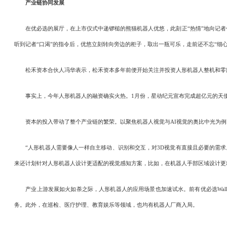
产业链协同发展
在优必选的展厅，在上市仪式中递锣槌的熊猫机器人优悠，此刻正“热情”地向记者
听到记者“口渴”的指令后，优悠立刻转向旁边的柜子，取出一瓶可乐，走前还不忘“细心
松禾资本合伙人冯华表示，松禾资本多年前便开始关注并投资人形机器人整机和零部
事实上，今年人形机器人的融资确实火热。1月份，星动纪元宣布完成超亿元的天使轮融
资本的投入带动了整个产业链的繁荣。以聚焦机器人视觉与AI视觉的奥比中光为例，在
“人形机器人需要像人一样自主移动、识别和交互，对3D视觉有直接且必要的需求
来还计划针对人形机器人设计更适配的视觉感知方案，比如，在机器人手部区域设计更精细的“
产业上游发展如火如荼之际，人形机器人的应用场景也加速试水。前有优必选Walk
务。此外，在巡检、医疗护理、教育娱乐等领域，也均有机器人厂商入局。