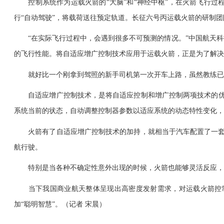
控制系统作为运载火箭的“大脑”和“神经中枢”，在火箭飞行过
行“自动驾驶”，将载荷送往预定轨道。长征六号丙运载火箭的研制团
“在实际飞行过程中，会遇到很多不可预测的情况。”中国航天科
的飞行性能。将自适应增广控制技术应用于运载火箭，正是为了解决
就好比一个刚拿到驾照的新手司机第一次开车上路，虽然教练已经
自适应增广控制技术，是将自适应控制和增广控制两项技术的优点
系统当前的状态，自动调整控制器参数以适应系统的动态特性变化，
火箭有了自适应增广控制技术的加持，就相当于汽车配置了一套“智
航行驶。
特别是当各种不确定性意外出现的时候，火箭也能够灵活反应，采
当下我国商业航天整体呈现出高密度发射需求，对运载火箭控制系
加“聪明智慧”。（记者 宋晨）