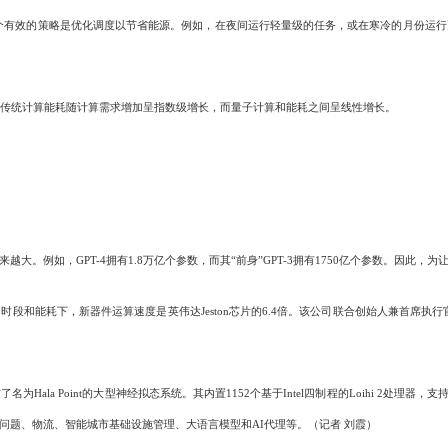
有效的策略是优化调度以节省能源。例如，在夜间运行轻量级的任务，或在寒冷的月份运行更
传统计算能耗随计算需求增加呈指数级增长，而量子计算和能耗之间呈线性增长。
例如，GPT-4拥有1.8万亿个参数，而其“前身”GPT-3拥有1750亿个参数。因此，
同时段和能耗下，新器件运算速度是英伟达Jeston芯片的6.4倍。该公司联合创始人兼首
 Point的大型神经拟态系统。其内置1152个基于Intel四制程的Loihi 2处理器，支持
问题、物流、智能城市基础设施管理、大语言模型和AI代理等。（记者 刘霞）