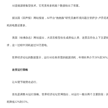
AI是能源密集型技术。它究竟有多耗能？数据给出了答案。
据法国《回声报》网站报道，AI平台“抱抱脸”研究员兼环境问题主管萨沙·卢乔尼表示，
耗的电量还要多。
美国《哈佛杂志》网站提出，大语言模型在生成类似人类、连贯且符合上下文逻辑的文本
求，这一过程中消耗超过50万度电。
世界经济论坛的数据显示，运行AI任务所需的能源消耗，年增长率介于26%至36%之
改变运行策略
让AI更节能势在必行。
首先是调整AI运行策略。世界经济论坛官网指出，AI运行一般分两个主要阶段：训
耗降低12%到15%。