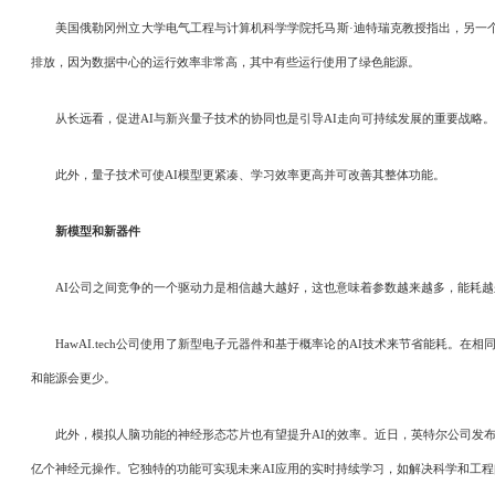
美国俄勒冈州立大学电气工程与计算机科学学院托马斯·迪特瑞克教授指出，另一个
排放，因为数据中心的运行效率非常高，其中有些运行使用了绿色能源。
从长远看，促进AI与新兴量子技术的协同也是引导AI走向可持续发展的重要战略。
此外，量子技术可使AI模型更紧凑、学习效率更高并可改善其整体功能。
新模型和新器件
AI公司之间竞争的一个驱动力是相信越大越好，这也意味着参数越来越多，能耗越来越大。
HawAI.tech公司使用了新型电子元器件和基于概率论的AI技术来节省能耗。在相
和能源会更少。
此外，模拟人脑功能的神经形态芯片也有望提升AI的效率。近日，英特尔公司发布了名为Hala
亿个神经元操作。它独特的功能可实现未来AI应用的实时持续学习，如解决科学和工程