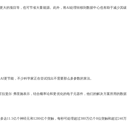
大的项目等，也可节省大量能源。此外，将AI处理转移到数据中心也有助于减少其碳
为让AI更节能，不少科学家正在尝试找出不需要那么多参数的算法。
席执行官拉斐尔·弗里施表示，结合概率论和更优化的电子元器件，他们的解决方案所用的数据
多达11.5亿个神经元和1280亿个突触，每秒可处理超过380万亿个8位突触和超过240万