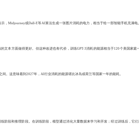
Midjourney或Dall-E等AI算法生成一张图片消耗的电力，相当于给一部智能手机充
方面做得更好。但这种改进也有代价，训练GPT-3消耗的能源相当于120个美国家庭一年
间。这意味着到2027年，AI行业消耗的能源堪比冰岛或荷兰等国家一年的能耗。
练阶段和推理阶段。在训练阶段，模型通过消化大量数据来学习和开发；经过训练后，它们