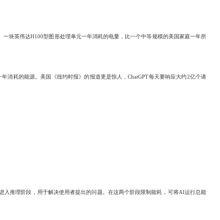
满电。一块英伟达H100型图形处理单元一年消耗的电量，比一个中等规模的美国家庭一年所
消耗的能源。美国《纽约时报》的报道更是惊人，ChatGPT每天要响应大约2亿个请
进入推理阶段，用于解决使用者提出的问题。在这两个阶段限制能耗，可将AI运行总能