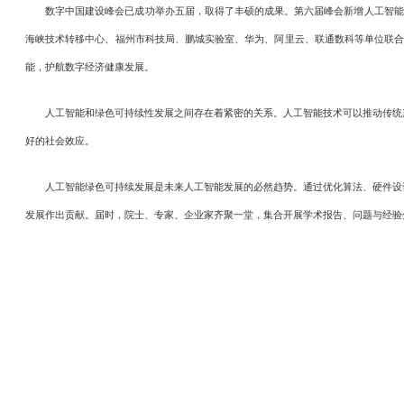
数字中国建设峰会已成功举办五届，取得了丰硕的成果。第六届峰会新增人工智能分论坛
海峡技术转移中心、福州市科技局、鹏城实验室、华为、阿里云、联通数科等单位联合协
能，护航数字经济健康发展。
人工智能和绿色可持续性发展之间存在着紧密的关系。人工智能技术可以推动传统产
好的社会效应。
人工智能绿色可持续发展是未来人工智能发展的必然趋势。通过优化算法、硬件设计
发展作出贡献。届时，院士、专家、企业家齐聚一堂，集合开展学术报告、问题与经验