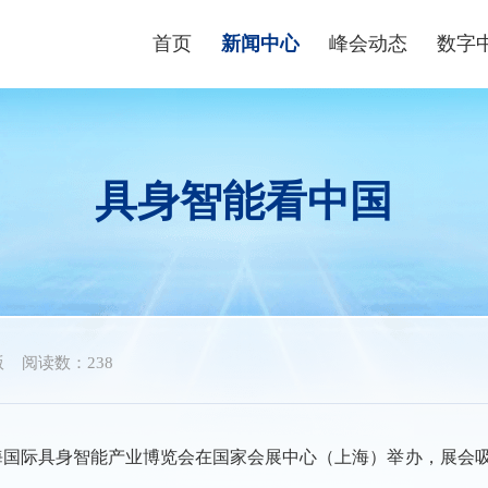
首页
新闻中心
峰会动态
数字
峰会资讯
峰会论坛
高端
数字快讯
现场体验区
数字青
具身智能看中国
视频播报
创新大赛
数字企
峰会镜头
云生态大会
政策
媒体聚焦
主宾省
政策
主宾市
数字
版
阅读数：238
行业
海国际具身智能产业博览会在国家会展中心（上海）举办，展会吸引