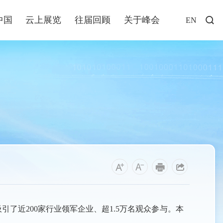
中国
云上展览
往届回顾
关于峰会
EN
访谈
年说
业+
发布
解读
福建
资讯
了近200家行业领军企业、超1.5万名观众参与。本