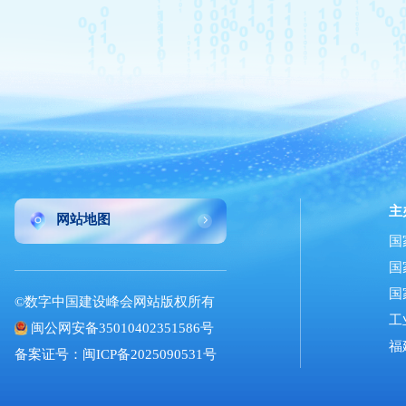
主
网站地图
国
国
国
©数字中国建设峰会网站版权所有
工
闽公网安备35010402351586号
福
备案证号：闽ICP备2025090531号