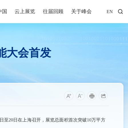
中国
云上展览
往届回顾
关于峰会
EN
访谈
年说
智能大会首发
业+
发布
解读
福建
资讯
日至20日在上海召开，展览总面积首次突破10万平方