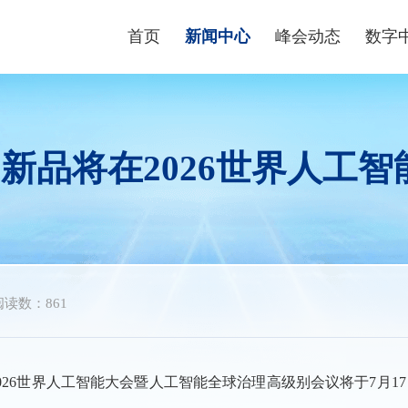
首页
新闻中心
峰会动态
数字
峰会资讯
峰会论坛
高端
数字快讯
现场体验区
数字青
AI新品将在2026世界人工
视频播报
创新大赛
数字企
峰会镜头
云生态大会
政策
媒体聚焦
主宾省
政策
主宾市
数字
阅读数：861
行业
026世界人工智能大会暨人工智能全球治理高级别会议将于7月17