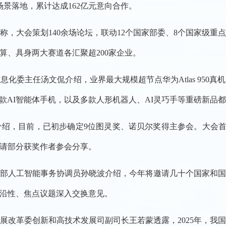
场景落地，累计达成162亿元意向合作。
，大会策划140余场论坛，联动12个国家部委、8个国家级重点实
智算、具身两大赛道各汇聚超200家企业。
委主任汤文侃介绍，业界最大规模超节点华为Atlas 950真机亮
球首款AI智能体手机，以及多款人形机器人、AI灵巧手等重磅新品
，目前，已初步确定9位图灵奖、诺贝尔奖得主参会。大会首设WAI
邀请部分获奖作者参会分享。
部人工智能事务协调员孙晓波介绍，今年将邀请几十个国家和
沿性、焦点议题深入交换意见。
改革委创新和高技术发展司副司长王若蒙透露，2025年，我国