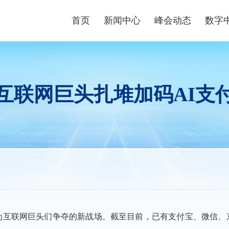
首页
新闻中心
峰会动态
数字
峰会资讯
峰会论坛
高端
数字快讯
现场体验区
数字青
互联网巨头扎堆加码AI支
视频播报
创新大赛
数字企
峰会镜头
云生态大会
政策
媒体聚焦
主宾省
政策
主宾市
数字
行业
成为互联网巨头们争夺的新战场。截至目前，已有支付宝、微信、京