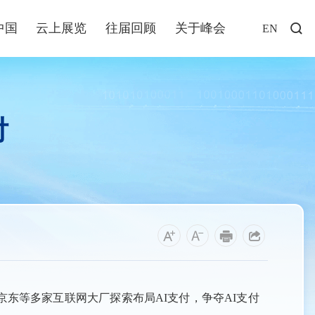
中国
云上展览
往届回顾
关于峰会
EN
访谈
年说
付
业+
发布
解读
福建
资讯
东等多家互联网大厂探索布局AI支付，争夺AI支付