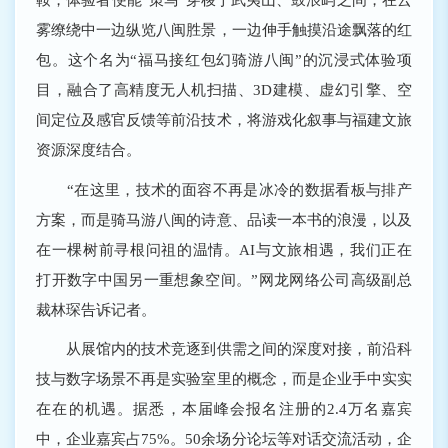
雾缭绕中一边纵览八闽胜景，一边伸手触摸沿途飘落的红
包。这个名为“福马接红包幻骑游八闽”的沉浸式体验项
目，融合了高精度无人机扫描、3D建模、虚幻引擎、空
间定位及感官反馈等前沿技术，将游戏化叙事与福建文旅
资源深度结合。
“在这里，技术的面容不再是冰冷的数据看板与排产
方案，而是骑马游八闽的诗意、品读一本书的浪漫，以及
在一棵树前寻根问祖的温情。AI与文旅相遇，我们正在
打开数字中国另一重想象空间。”网龙网络公司高级副总
裁林琛告诉记者。
从展馆内的技术竞逐到供需之间的深度对接，前沿科
技与数字场景不再是实验室里的概念，而是企业手中实实
在在的机遇。据悉，本届峰会报名注册的2.4万名嘉宾
中，企业嘉宾占75%。50余场分论坛等对话交流活动，企