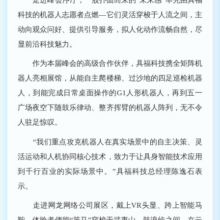
科技的机器人志愿者点燃―它们灵活穿梭于人流之间，主
动向观众问好、提供引导服务，拟人化动作流畅自然，尽
显前沿科技魅力。
作为本届峰会的高级合作伙伴，具福科技携全矩阵机
器人亮相展馆，从能自主爬楼梯、过沙地的四足巡检机器
人，到能完成日常桌面操作的G1人形机器人，再到五一
广场夜空下随鼓乐律动、整齐挥臂的机器人阵列，无不令
人驻足惊叹。
“我们重点攻克机器人在真实场景中的自主决策、灵
活运动和人机协同核心技术，致力于让具身智能技术应用
到千行百业的实际场景中。”具福科技总经理陈逸石表
示。
走进网龙网络公司展区，戴上VR头显、跨上智能马
鞍，体验者便能“策马”穿梭于武夷山、鼓浪屿之间，在云