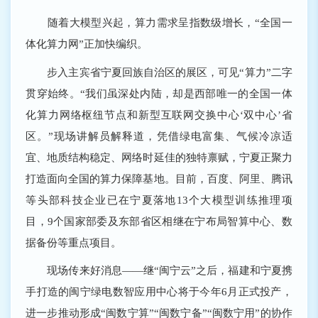
随着大模型兴起，算力需求呈指数级增长，“全国一
体化算力网”正加快编织。
步入主宾省宁夏回族自治区的展区，可见“算力”二字
贯穿始终。“我们虽深处内陆，却是西部唯一的全国一体
化算力网络枢纽节点和新型互联网交换中心‘双中心’省
区。”现场讲解员解释道，凭借绿电富集、气候冷凉适
宜、地质结构稳定、网络时延佳的独特禀赋，宁夏正聚力
打造面向全国的算力保障基地。目前，百度、阿里、腾讯
等头部科技企业已在宁夏落地13个大模型训练推理项
目，9个国家部委及东部省区相继在宁布局智算中心、数
据备份等重点项目。
现场传来好消息——继“闽宁云”之后，福建和宁夏携
手打造的闽宁绿电数智应用中心将于今年6月正式投产，
进一步推动形成“闽数宁算”“闽数宁备”“闽数宁用”的协作