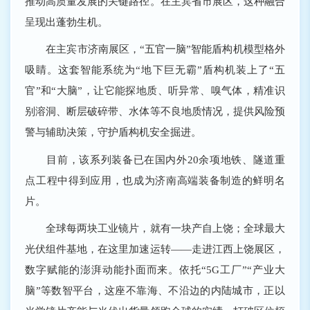
推动高质量发展的关键路径。在主宾省市展区，这种融合
呈现出蓬勃生机。
在主宾市济南展区，“五官一脑”智能盾构机模型格外
吸睛。这套智能系统为“地下巨无霸”盾构机装上了“五
官”和“大脑”，让它能探地质、听异常、嗅气体，精准识
别溶洞、断层破碎带、水体等不良地质情况，提供风险预
警与辅助决策，守护盾构机安全掘进。
目前，该系列装备已在国内外20余项地铁、隧道重
点工程中得到应用，也成为济南高端装备制造的鲜明名
片。
全球每两块工业镜片，就有一块产自上饶；全球最大
光伏组件基地，在这里加速运转——走进江西上饶展区，
数字赋能的澎湃动能扑面而来。依托“5G工厂”“产业大
脑”等数智平台，这座不靠海、不沿边的内陆城市，正以