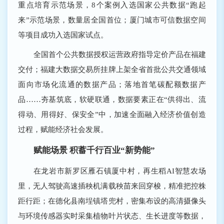
重点培育示范场景，8个案例入选国家公共数据“跑起
来”示范场景，数量居全国首位；厦门城市可信数据空间
等项目成功入选国家试点。
全国首个公共数据授权运营政府指导定价产品在福建
交付；福建大数据交易所挂牌上架全省首批公共交通领域
面向市场化流通的数据产品；落地首笔碳配额数据产
品……夯基筑底，软硬联通，数据要素正在“供得出、流
得动、用得好、保安全”中，加速全面融入经济价值创造
过程，赋能经济社会发展。
赋能场景 积蓄千行百业“新势能”
在龙岩市新罗区雁石镇厦中村，再生稻AI智慧农场
里，无人驾驶高速插秧机满载秧苗来回穿梭，精准把控株
距行距；在德化县南埕镇塔兜村，密集布设的高清摄像头
与环境传感器实时采集植物叶片状态、生长进度等数据，