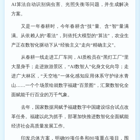
AI算法自动识别病虫害、光照失衡等问题，并生成解决
方案。
又是一年春耕时，今年春耕含“技”量、含“智”量满
满。从依赖人的“看法”，到依托大模型的“算法”，农业生
产正在数智化驱动下从“经验主义”走向“精确主义”。
从春耕一线走进工厂车间，AI质检员在“黑灯工厂”里
大显身手；走进旅游景区，“AI数智人”化身文化向导；走
进广大林区，“天空地”一体化感知应用体系守护绿水青
山……一个个场景绘就数字福建“百景图”，汇聚数智化全
面赋能千行百业的万千气象。
去年，国家数据局赋予福建数字中国建设综合试点改
革任务。福建以此为抓手，部署加快推进数智化全面赋能
经济社会高质量发展工作。
印发总体方案，明确99项任务和80项重点项目，围