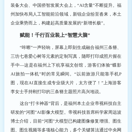
装备大会、中国侨智发展大会上，“AI含量”不断提升。福
州加快布局人工智能前沿领域，新锐企业纷至沓来，本土
企业乘势而上，构建起高质量发展的“新增长极”。
赋能！千行百业装上“智慧大脑”
“咔嚓”一声轻响，屏幕上即刻生成融合福州三条簪、
三坊七巷爱心树等元素的定制写真，随即打印成照片握在
手中―这是在福州上下杭享福文创馆，游客们体验“蝶影
AI旅拍一体机”时的常见瞬间。“以前旅游只能靠手机P
图，现在AI直接生成专业级大片，太方便了！”上海游客
李女士手持刚打印的三条簪主题照片高兴地说。
这台“打卡神器”背后，是福州本土企业帝视科技自主
研发的“河图”AI影像大模型。帝视科技首席科学家周远波
博士介绍，目前“河图”大模型已构建图像修复增强、图生
图、图生视频等多项核心能力，多个关键算法通过中央网