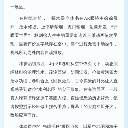
一展区。
在树德堂前，一幅水墨立体书在AR眼镜中徐徐展
开，治水修堤、上书请禁烟、虎门销烟、边疆开发、“开
眼看世界”―林则徐人生中的重要事迹以三维动画依次呈
现，重要评价文字悬浮在空中。整个过程无需手动操作，
视线所到之处内容自动播放。
移步治绩展区，4个AR卷轴从空中依次飞下，动态演
绎林则徐治理淮水、疏浚西湖、防固江汉、抢修黄河四大
治水功绩，卷轴合上飞回原处后，古今实景的对比让人直
观感受到这位“水利名臣”的实干形象。在海防展区，一段
真人绿幕演绎还原了英舰入侵、百姓惶恐的历史背景，记
者按照提示轻轻做出捏合手势，屏幕上的大炮立即开火，
敌船应声而炸。
体验尾声的“光耀千秋”展区点位，以星空地图和粒子