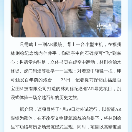
只需戴上一副AR眼镜、背上一台小型主机，在福州
林则徐纪念馆内伸伸手，御碑亭中的石碑便可“飞”到掌
心；树德堂内驻足，立体书页在虚空中翻动，林则徐治水
修堤、虎门销烟等壮举一一呈现；对着空中轻轻一捏，即
可触发百年前的炮台……23日，记者提前探访由福建百
宝图科技有限公司打造的林则徐纪念馆AR导览项目，沉
浸式体验一场穿越百年的历史之旅。
据介绍，该项目将于4月29日对外试运行，以智能AR
眼镜为载体，在不改变文物建筑原貌的前提下，将林则徐
生平功绩与历史场景沉浸式呈现。同时，项目以高精度点