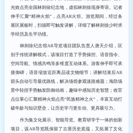
光效点亮全国林则徐纪念地，虚拟林则徐现身寄语。记者
伸手汇聚“精神火焰”，点亮AR火炬。游览期间，经过各
展区展板时，扫描即可触发讲解，详细了解林则徐少时求
学经历及生平功绩。
林则徐纪念馆AR导览项目团队负责人唐天介绍，区
别于传统讲解模式，该项目打造了手势操控、语音指令、
空间导航、情感共鸣等多维度互动体系。游客伸手即可承
接御碑，语音缩放近距离品读文物细节；讲解结束后AR
箭头自动引导最优路线，解决场馆参观迷路难题；海防场
景中轻捏手势触发防御动画，趣味中感知历史智慧；收官
点位掌心汇聚精神火焰点亮“民族精神之火”，丰富互动打
破年龄与知识壁垒，让历史学习更生动、更具吸引力。
作为集文化展示、智能导览、教育研学于一体的创新
项目，该AR导览既保留了古厝历史底蕴，又拓展了文化