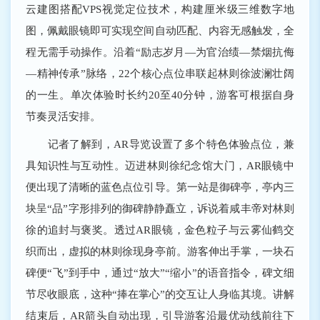
云建图搭配VPS视觉定位技术，构建厘米级三维数字地
图，佩戴眼镜即可实现空间自动匹配、内容无感触发，全
程无需手动操作。沿着“励志岁月―为官治绩―禁烟抗侮
―精神传承”脉络，22个核心点位串联起林则徐波澜壮阔
的一生。单次体验时长约20至40分钟，游客可根据自身
节奏灵活安排。
记者了解到，AR导览设置了多个特色体验点位，兼
具知识性与互动性。迈进林则徐纪念馆大门，AR眼镜中
便出现了清晰的蓝色点位引导。第一站是御碑亭，亭内三
块呈“品”字形排列的御碑静静矗立，诉说着咸丰帝对林则
徐的追封与褒奖。透过AR眼镜，金色粒子与云雾仙鹤交
织而出，虚拟的林则徐现身亭前。游客伸出手掌，一块石
碑便“飞”到手中，通过“放大”“缩小”的语音指令，碑文细
节尽收眼底，这种“捧在掌心”的交互让人身临其境。讲解
结束后，AR箭头自动出现，引导游客沿最优动线前往下