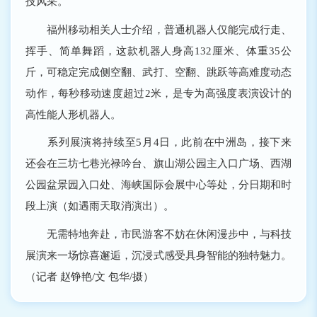
技风采。
福州移动相关人士介绍，普通机器人仅能完成行走、
挥手、简单舞蹈，这款机器人身高132厘米、体重35公
斤，可稳定完成侧空翻、武打、空翻、跳跃等高难度动态
动作，每秒移动速度超过2米，是专为高强度表演设计的
高性能人形机器人。
系列展演将持续至5月4日，此前在中洲岛，接下来
还会在三坊七巷光禄吟台、旗山湖公园主入口广场、西湖
公园盆景园入口处、海峡国际会展中心等处，分日期和时
段上演（如遇雨天取消演出）。
无需特地奔赴，市民游客不妨在休闲漫步中，与科技
展演来一场惊喜邂逅，沉浸式感受具身智能的独特魅力。
（记者 赵铮艳/文 包华/摄）