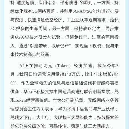
持“适度超前、应用牵引、平滑演进”的原则，一方面，持
续优化现有5G网络覆盖，并利用5G-A对5G能力进行扩展
与挖潜，快速满足低空经济、工业互联等近期需求，延长
5G投资的生命周期；另一方面，保持战略定力，同步推
进6G关键技术研发与试验，但避免过早、过度的商用投
入。通过“以建带研、以研促产”，实现当下投资回报与未
来技术制高点的双赢。
AI正在推动词元（Token）经济加速。截至今年3
月，我国日均词元调用量超140万亿，比上年末增长超4
0%。作为全球领先的信息与通信基础设施和智能终端提
供商，华为正积极支撑中国运营商进行联合创新探索，兑
现Token经营新价值。华为公司副总裁、无线网络业务管
理委员会主任方向表示，华为将携手运营商与产业伙伴，
兑现大下行、大上行、大联接三大网络能力，持续探索差
异化分层分级体验、可靠传输、稳定时延三大新能力。