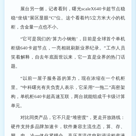
展台另一侧，记者看到，曙光scaleX640卡超节点稳
稳“坐镇”展区显眼“C”位。这个看着约5立方米大小的机
柜，含金量一点也不小。
“它可是我们的‘算力小钢炮’，目前是全球首个单机
柜级640卡超节点，一亮相就刷新业界纪录。”工作人员
笑着解释，自去年底面世以来，它一直是业界的热门话
题。
“以前一屋子服务器的算力，现在浓缩在一个机柜
里。”中科曙光有关负责人表示，它采用“一拖二”高密架
构，单机柜640卡超高速互联，两台就能组成千卡级计算
单元。
对比同类产品，它不只是“堆密度”，更走开放路线：
硬件支持多品牌加速卡，软件兼容主流生态，算、存、
网、电、冷一体化紧耦合，高压直流供电和浸没相变液