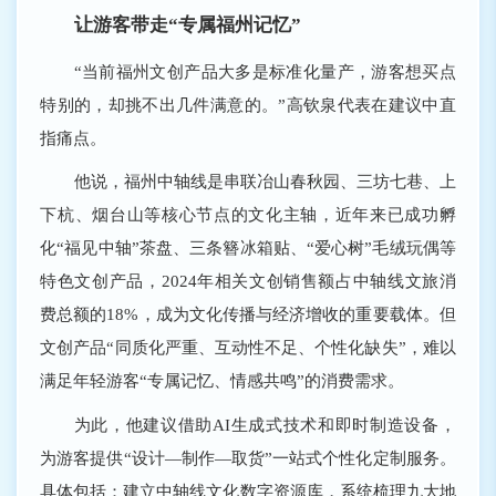
让游客带走“专属福州记忆”
“当前福州文创产品大多是标准化量产，游客想买点
特别的，却挑不出几件满意的。”高钦泉代表在建议中直
指痛点。
他说，福州中轴线是串联冶山春秋园、三坊七巷、上
下杭、烟台山等核心节点的文化主轴，近年来已成功孵
化“福见中轴”茶盘、三条簪冰箱贴、“爱心树”毛绒玩偶等
特色文创产品，2024年相关文创销售额占中轴线文旅消
费总额的18%，成为文化传播与经济增收的重要载体。但
文创产品“同质化严重、互动性不足、个性化缺失”，难以
满足年轻游客“专属记忆、情感共鸣”的消费需求。
为此，他建议借助AI生成式技术和即时制造设备，
为游客提供“设计—制作—取货”一站式个性化定制服务。
具体包括：建立中轴线文化数字资源库，系统梳理九大地