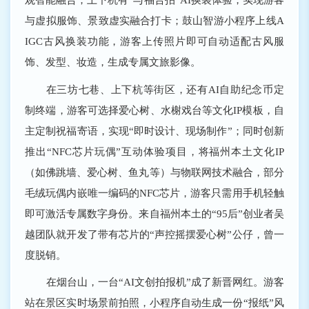
与虚拟服饰、景致虚实融合打卡；鼓山智游小程序上线A
IGC古风换装功能，游客上传照片即可自动适配古风服
饰、发型、妆造，生成专属文旅影像。
在三坊七巷、上下杭等街区，还有AI自助纪念币定
制终端，游客可选择爱心树、水榭戏台等文化IP模板，自
主定制祝福寄语，实现“即时设计、现场制作”；同时创新
推出“NFC芯片玩偶”互动体验项目，将福州本土文化IP
（如佛跳墙、爱心树、鱼丸等）与物联网技术融合，部分
毛绒玩偶内嵌唯一编码的NFC芯片，游客只需用手机轻触
即可激活专属数字身份。来自福州本土的“95后”创业者吴
越团队就开发了带有芯片的“声控摇摆爱心树”公仔，曾一
度脱销。
在烟台山，一台“AI文创拍报机”成了新晋网红。游客
站在景区实时场景前拍照，小程序自动生成一份“报纸”风