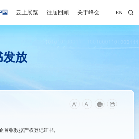
中国
云上展览
往届回顾
关于峰会
EN
访谈
年说
书发放
业+
发布
解读
福建
资讯
企首张数据产权登记证书。