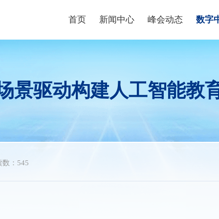
首页
新闻中心
峰会动态
数字
峰会资讯
峰会论坛
高端
数字快讯
现场体验区
数字青
场景驱动构建人工智能教
视频播报
创新大赛
数字企
峰会镜头
云生态大会
政策
媒体聚焦
主宾省
政策
主宾市
数字
数：545
行业