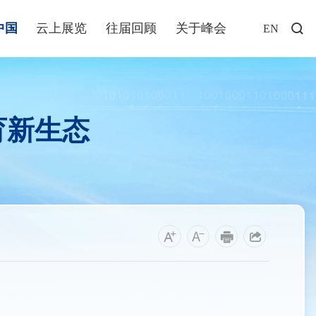
中国
云上展览
往届回顾
关于峰会
EN
访谈
年说
育新生态
业+
发布
解读
福建
资讯