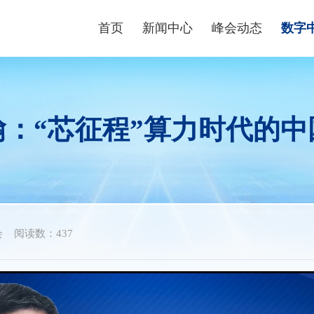
首页
新闻中心
峰会动态
数字
峰会资讯
峰会论坛
高端
数字快讯
现场体验区
数字青
翰：“芯征程”算力时代的中
视频播报
创新大赛
数字企
峰会镜头
云生态大会
政策
媒体聚焦
主宾省
政策
主宾市
数字
会
阅读数：437
行业