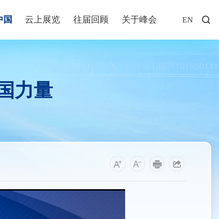
中国
云上展览
往届回顾
关于峰会
EN
访谈
年说
国力量
业+
发布
解读
福建
资讯