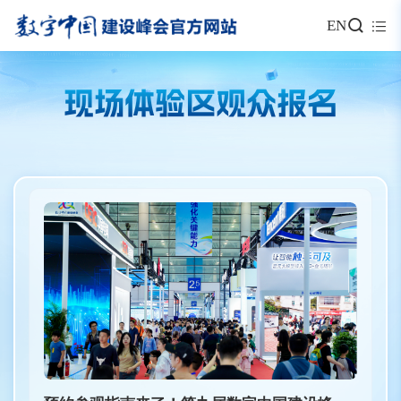
EN
现场体验区观众报名