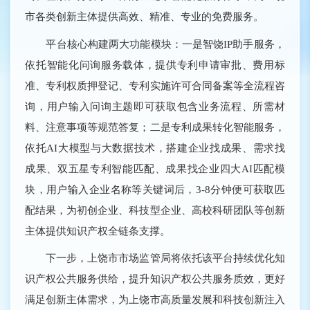
市各类创新主体提供高效、精准、专业的免费服务。
平台核心构建两大功能模块：一是智饶IP助手服务，
依托智能化问询服务载体，提供专利申请审批、费用标
准、专利权质押登记、专利实施许可合同备案等全流程咨
询，用户输入问询主题即可获取包含业务流程、所需材
料、注意事项等规范答复；二是专利成果转化智能服务，
依托AI大模型与大数据技术，搭建企业找成果、需求找
成果、双五星专利智能匹配、成果找企业四大AI匹配模
块，用户输入企业名称等关键词后，3-8分钟便可获取匹
配结果，为初创企业、科技型企业、高校科研团队等创新
主体提供知识产权全链条支撑。
下一步，上饶市市场监管局将依托该平台持续优化知
识产权公共服务供给，提升知识产权公共服务质效，更好
满足创新主体需求，为上饶市高质量发展和科技创新注入