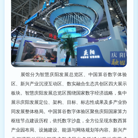
展馆分为智慧庆阳发展总览区、中国算谷数字体验
区、新兴产业沉浸互动区、数实融合生态共创区四大展示
板块。智慧庆阳发展总览区围绕国家数字经济战略，集中
展示庆阳发展定位、架构、目标、标志性成果及多产业协
同发展整体格局。中国算谷数字体验区聚焦庆阳国家算力
枢纽节点建设历程，依托数字沙盘，全方位呈现东数西算
产业园布局、设施建设、能源与网络规划等内容。新兴产