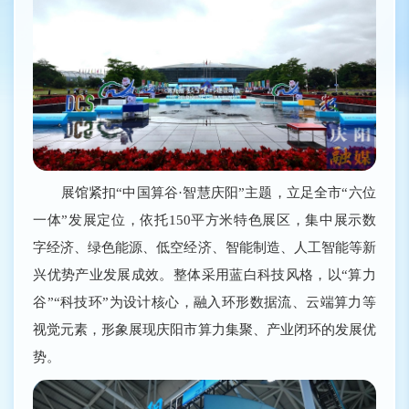
展馆紧扣“中国算谷·智慧庆阳”主题，立足全市“六位
一体”发展定位，依托150平方米特色展区，集中展示数
字经济、绿色能源、低空经济、智能制造、人工智能等新
兴优势产业发展成效。整体采用蓝白科技风格，以“算力
谷”“科技环”为设计核心，融入环形数据流、云端算力等
视觉元素，形象展现庆阳市算力集聚、产业闭环的发展优
势。