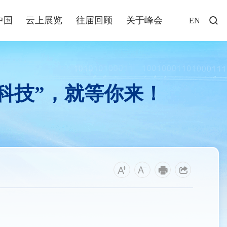
中国
云上展览
往届回顾
关于峰会
EN
访谈
年说
科技”，就等你来！
业+
发布
解读
福建
资讯