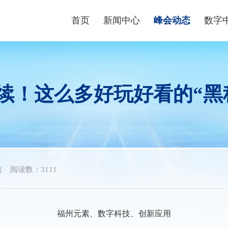
首页
新闻中心
峰会动态
数字
峰会资讯
峰会论坛
高端
数字快讯
现场体验区
数字青
续！这么多好玩好看的“黑
视频播报
创新大赛
数字企
峰会镜头
云生态大会
政策
媒体聚焦
主宾省
政策
主宾市
数字
信
阅读数：3111
行业
福州元素、数字科技、创新应用