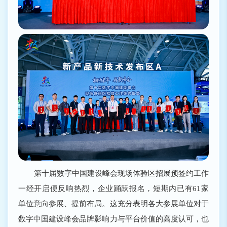
第十届数字中国建设峰会现场体验区招展预签约工作
一经开启便反响热烈，企业踊跃报名，短期内已有61家
单位意向参展、提前布局。这充分表明各大参展单位对于
数字中国建设峰会品牌影响力与平台价值的高度认可，也