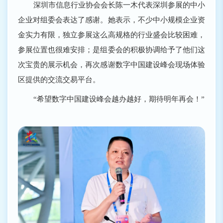
深圳市信息行业协会会长陈一木代表深圳参展的中小
企业对组委会表达了感谢。她表示，不少中小规模企业资
金实力有限，独立参展这么高规格的行业盛会比较困难，
参展位置也很难安排；是组委会的积极协调给予了他们这
次宝贵的展示机会，再次感谢数字中国建设峰会现场体验
区提供的交流交易平台。
“希望数字中国建设峰会越办越好，期待明年再会！”