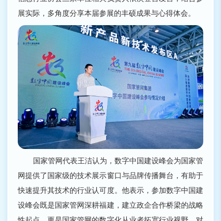
展实际，多角度分享本届参展的丰硕成果与心得体会。
国家管网代表王洁认为，数字中国建设峰会为国家管
网提供了国家级的技术展示窗口与品牌传播舞台，有助于
快速提升其技术的行业认可度。他表示，参加数字中国建
设峰会既是国家管网深耕福建，建立政企合作桥梁的战略
性起点，更是国家管网的数字化从业者拓宽行业视野、对