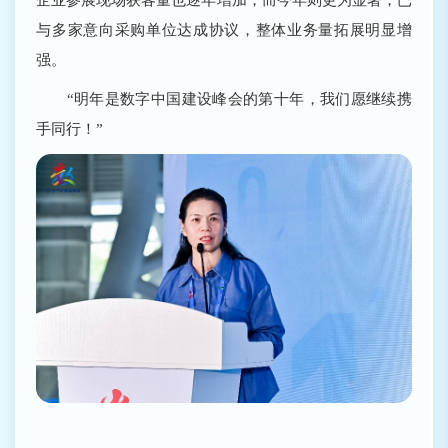
与多家意向采购单位达成协议，整体业务量拓展明显增
强。
“明年是数字中国建设峰会的第十年，我们愿继续携
手同行！”