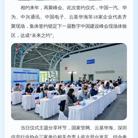
相约来年，再聚峰会。此次签约仪式，中国一汽、华
为、中兴通讯、中国电子、云基华海等18家企业代表齐
聚现场，集体签约锁定下一届数字中国建设峰会现场体验
区，达成“未来之约”。
当日仪式主题分享环节，国家管网、云基华海、深圳
信息行业协会三家单位相关负责人依次登台发言，结合参