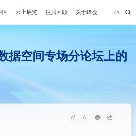
中国
云上展览
往届回顾
关于峰会
EN
访谈
年说
数据空间专场分论坛上的
业+
发布
解读
福建
资讯