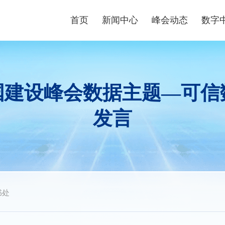
首页
新闻中心
峰会动态
数字
峰会资讯
峰会论坛
高端
数字快讯
现场体验区
数字青
国建设峰会数据主题—可信
视频播报
创新大赛
数字企
发言
峰会镜头
云生态大会
政策
媒体聚焦
主宾省
政策
主宾市
数字
行业
书处