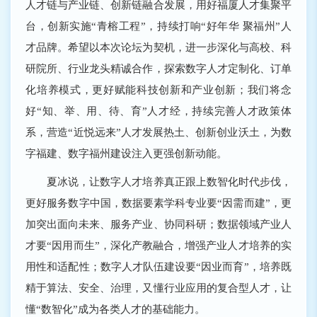
人才链与产业链、创新链融合发展，用好福厦人才集聚平
台，创新实施“青榕工程”，持续打响“好年华 聚福州”人
才品牌。希望以本次论坛为契机，进一步深化与高校、科
研院所、行业龙头精诚合作，探索数字人才定制化、订单
化培养模式，更好赋能科技创新和产业创新；我们将念
好“知、举、用、待、育”人才经，持续完善人才政策体
系，营造“近悦远来”人才发展热土、创新创业沃土，为数
字福建、数字福州建设注入更强创新动能。
夏冰说，让数字人才培养真正跟上数智化时代步伐，
更好服务数字中国，数据要素学科专业要“因需而建”，更
加突出面向未来、服务产业、协同科研；数据领域产业人
才要“因用而生”，深化产教融合，增强产业人才培养的实
用性和适配性；数字人才队伍建设要“因业而育”，培养既
精于算法、安全、治理，又懂行业应用的复合型人才，让
懂“数智化”成为各类人才的基础能力。