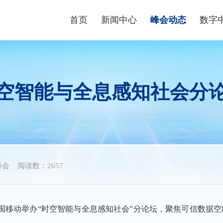
首页
新闻中心
峰会动态
数字
峰会资讯
峰会论坛
高端
数字快讯
现场体验区
数字青
空智能与全息感知社会分
视频播报
创新大赛
数字企
峰会镜头
云生态大会
政策
媒体聚焦
主宾省
政策
主宾市
数字
峰会
阅读数：2657
行业
中国移动举办“时空智能与全息感知社会”分论坛，聚焦可信数据