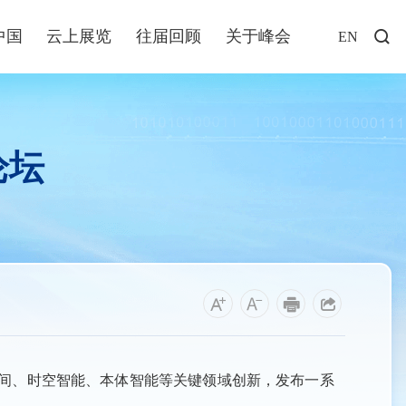
中国
云上展览
往届回顾
关于峰会
EN
访谈
年说
论坛
业+
发布
解读
福建
资讯
空间、时空智能、本体智能等关键领域创新，发布一系