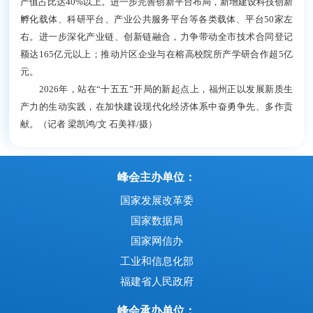
极磷虾捕捞加工船；中国—东盟海产品交易所复盘；渔
博会规模跃居全球渔业展会第二。海洋生产总值位居全
省第一、全国前列，蓝色动能持续澎湃。
2026年，福州将实施“人工智能+”行动，培育省级
行业垂直模型5个，发布省级数字技术应用标杆场景3个
以上，扩容福建人工智能计算中心，建成新一代人工智
能算力开放创新平台。
向“未”图强
以先行姿态抢占未来新赛道
“十五五”开局之年，福州将全力构建“358X”产业集
群——推动现代化工、智能汽车、光电信息3大优势产
业规模跃升，引导纺织化纤、机械制造等5大传统产业
转型升级，培育壮大人工智能、低空装备等8个战略性
新兴产业，前瞻布局氢能、脑机接口、具身智能等未来
产业。