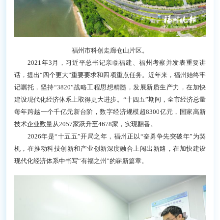
福州市科创走廊仓山片区。
2021年3月，习近平总书记亲临福建、福州考察并
发表重要讲话，提出“四个更大”重要要求和四项重点任
务。近年来，福州始终牢记嘱托，坚持“3820”战略工程
思想精髓，发展新质生产力，在加快建设现代化经济体
系上取得更大进步。“十四五”期间，全市经济总量每年
跨越一个千亿元新台阶，数字经济规模超8300亿元，国
家高新技术企业数量从2057家跃升至4678家，实现翻
番。
2026年是“十五五”开局之年，福州正以“奋勇争先突
破年”为契机，在推动科技创新和产业创新深度融合上
闯出新路，在加快建设现代化经济体系中书写“有福之