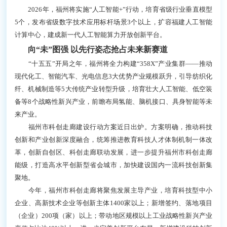
闽都创新实验室。
向“质”攀登
以数实融合锻造产业新引擎
新质生产力的核心要义，在于以科技创新为核心要
素，引领产业创新。福州已培育形成6个千亿产业集
群、4个千亿产业园区、21家规模超百亿元的工业企业
（集团），进入全国先进制造业城市二十强。
数字经济成为高质量发展的强劲引擎。依托数字中
国建设峰会、数博会等重大平台，福州数字经济规模预
计突破8300亿元，建成全省最大人工智能算力集群。
从“AI质检师”在纺织车间精准识别瑕疵，到“脑
环”读懂人类情绪辅助心理疗愈……如今，人工智能正
加速“嵌入”生产生活，重塑千行百业。
海洋经济同样向“新”攀高。以2025年为例，福州交
付全球首艘4.5万吨超大型海洋工程船；投产全国最大南