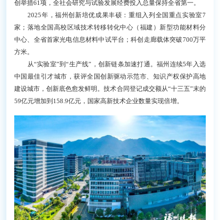
研发的硼酸锂等“中国牌”晶体国际市场占有率超70%；
量子点发光材料全球领先；“量子云码可信溯源编码标
识关键技术及应用”入选中国产学研合作优秀创新成
果。
发展新质生产力，科技创新是核心驱动力。福州深
入实施创新驱动发展战略，一体推进教育科技人才发
展，加快打造全省创新策源地。
“十四五”以来，福厦泉国家自主创新示范区福州片
区推出全国首创举措61项，全社会研究与试验发展经费
投入总量保持全省第一。
2025年，福州创新培优成果丰硕：重组入列全国重
点实验室7家；落地全国高校区域技术转移转化中心
（福建）新型功能材料分中心、全省首家光电信息材料
中试平台；科创走廊载体突破700万平方米。