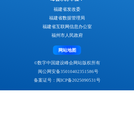
福州市科创走廊建设行动方案近日出炉。方案明
确，推动科技创新和产业创新深度融合，统筹推进教育
科技人才体制机制一体改革，创新自创区、科创走廊联
动发展，进一步提升福州市科创走廊能级，打造高水平
创新型省会城市，加快建设国内一流科技创新集聚地。
今年，福州市科创走廊将聚焦发展主导产业，培育
科技型中小企业、高新技术企业等创新主体1400家以
上；新增签约、落地项目（企业）200项（家）以上；
带动地区规模以上工业战略性新兴产业产值占比达40%
以上。进一步完善创新平台布局，新增建设科技创新孵
化载体、科研平台、产业公共服务平台等各类载体、平
台50家左右。进一步深化产业链、创新链融合，力争带
动全市技术合同登记额达165亿元以上；推动片区企业
与在榕高校院所产学研合作超5亿元。