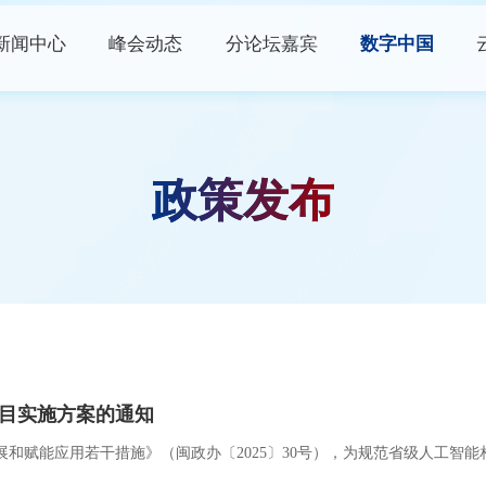
新闻中心
峰会动态
分论坛嘉宾
数字中国
峰会资讯
峰会论坛
高端访谈
数字快讯
现场体验区
数字青年说
政策发布
视频播报
创新大赛
数字企业+
权威发布
云生态大会
政策发布
主宾省
政策解读
主宾市
数字福建
目实施方案的通知
行业资讯
和赋能应用若干措施》（闽政办〔2025〕30号），为规范省级人工智