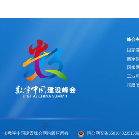
峰会
国家
国家
国家
工业
福建
©数字中国建设峰会网站版权所有
闽公网安备3501040235158