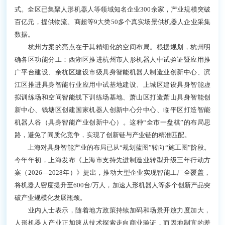
式。全区已集聚人形机器人等领域知名企业300余家，产业规模突破
百亿元，提供物流、商超等9大类50多个真实场景供机器人企业采集
数据。
杭州方案的亮点在于其精细化的空间布局。根据规划，杭州明
确各区功能分工：西湖区推进杭州市人形机器人中试验证暨应用推
广平台建设、余杭区建设市级具身智能机器人制造业创新中心、滨
江区推进具身智能行业应用中试基地建设、上城区建设具身智能虚
拟训练场和空间智能线下训练场基地、萧山区打造萧山具身智能创
新中心、钱塘区创建国家机器人创新中心分中心、临平区打造智能
机器人谷（具身智能产业创新中心）。这种“全市一盘棋”的布局思
路，避免了同质化竞争，实现了创新链与产业链的精准匹配。
上海对具身智能产业的布局已从“规划蓝图”转向“施工图”阶段。
今年年初，上海发布《上海市支持先进制造业转型升级三年行动方
案（2026—2028年）》提出，推动大型企业实现智能工厂全覆盖，
将机器人密度提升至600台/万人，加速人形机器人等多个创新产品突
破产业规模化发展瓶颈。
业内人士表示，随着地方政策持续加码和场景开放力度加大，
人形机器人产业正加速从技术探索走向商业验证，而因地制宜的差