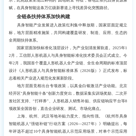
示，此轮政策呈现出鲜明的“因地制宜”特征，各地正依托自身资源禀
赋，在具身智能这条万亿级新赛道上寻找差异化突围路径。
全链条扶持体系加快构建
具身智能产业发展进入政策红利集中释放期，国家层面定规立
标，地方层面精准施策，共同构建覆盖研发、制造、应用、生态的
全周期扶持体系。
国家层面加快标准化顶层设计，为产业划清发展轨道。2025年1
2月，工信部人形机器人与具身智能标准化技术委员会正式成立。今
年2月，我国首个覆盖人形机器人全产业链、全生命周期的标准顶层
设计《人形机器人与具身智能标准体系（2026版）》正式发布，标
志着相关产业进入规范化发展新阶段。
地方层面竞相出台专项政策，以真金白银激活产业动能。北京
经开区“具身智能十条”创新力度突出，数据采集实训场奖励、二次开
发社区支持、“打样券”、人形机器人销售补贴、供应链响应平台等8
项政策全国首创，直击企业研发、测试、市场化痛点。
上海、杭州、武汉等地补贴力度大、指向性强。《杭州市具身
智能机器人“强链补链”行动方案（2026—2027年）》明确提出，每
年评选不超过10个具身智能机器人示范应用场景，对单个示范应用