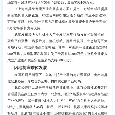
场景按不超过实际投入的50%予以奖励，最高奖励100万元。
《上海市具身智能产业发展实施方案》提出，对销售或租赁具
身智能机器人的企业，根据合同额按规定给予最高5%且不超过500
万元的奖励；对达到一定算力租用规模的具身智能企业给予最高400
0万元/年的算力券支持。
武汉发布加快人形机器人产业发展三年行动方案和政策措施，
聚焦平台聚势、场景示范、整机领航、部组件筑基、生态培育五大
专项行动，推出多项高力度补贴。其中，对创新平台建设最高支持1
000万元，大模型研发和算力使用最高补贴500万元，整机企业牵头
成立产业创新联合实验室最高支持6000万元。
因地制宜错位发展
在国家顶层指引下，各地依托产业基础与资源禀赋，走出差异
化发展路径，形成优势互补、协同联动的产业格局。
北京经开区以场景开放破题产业化落地。北京经济技术开发区
管理委员会副主任刘力表示，北京经开区以“场景叙事”推动具身智能
产业化进程，加快建设“机器人大世界”，实施“万台机器人创新应用
计划”，聚焦机器人4S店、餐厅、中试产线，机器人半程马拉松等标
杆场景，形成“技术验证-标准输出-数据积累-生态集聚”的闭环发展模