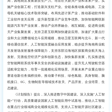
局，因地制宜发展新质生产力。培育壮大新兴产业和未来产业。实
施产业创新工程，打造新兴支柱产业。全链条推动集成电路、工业
母机关键核心技术取得突破。布局先进计算产业，推动基础软件和
工业软件攻关应用，提升新型显示产业竞争优势。加快智能网联新
能源汽车等产业发展，推动产业跨界融合、相互赋能。促进商业航
天产业集聚发展，支持卫星互联网加快建设应用。加速扩大重点行
业和大众消费领域北斗应用规模，推动卫星互联网与北斗、新一代
移动通信技术、人工智能深度融合应用发展，稳步提升海南商业航
天发射场发射服务保障能力，支持东部沿海地区探索商业航天海上
发射。完善低空经济产业和创新生态，加快集群发展，扎实推进低
空智能网联系统等事关安全的基础设施建设，提升无人驾驶航空器
适航审定能力，培育一批规模化应用场景。开展未来产业重点细分
赛道创新任务揭榜挂帅。推动量子科技、绿色氢能、具身智能、脑
机接口、6G、生物制造等领域技术攻关、产品开发、企业培育、生
态建设。
《计划报告》提出，深入推进数字中国建设。深入实施“人工智
能+”行动，高质量建设国家人工智能应用中试基地，推动人工智能
在重点行业领域商业化规模化应用。支持人工智能开源社区建设，