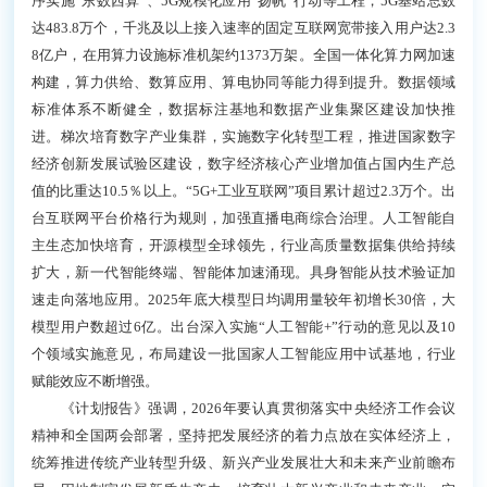
序实施“东数西算”、5G规模化应用“扬帆”行动等工程，5G基站总数
达483.8万个，千兆及以上接入速率的固定互联网宽带接入用户达2.3
8亿户，在用算力设施标准机架约1373万架。全国一体化算力网加速
构建，算力供给、数算应用、算电协同等能力得到提升。数据领域
标准体系不断健全，数据标注基地和数据产业集聚区建设加快推
进。梯次培育数字产业集群，实施数字化转型工程，推进国家数字
经济创新发展试验区建设，数字经济核心产业增加值占国内生产总
值的比重达10.5％以上。“5G+工业互联网”项目累计超过2.3万个。出
台互联网平台价格行为规则，加强直播电商综合治理。人工智能自
主生态加快培育，开源模型全球领先，行业高质量数据集供给持续
扩大，新一代智能终端、智能体加速涌现。具身智能从技术验证加
速走向落地应用。2025年底大模型日均调用量较年初增长30倍，大
模型用户数超过6亿。出台深入实施“人工智能+”行动的意见以及10
个领域实施意见，布局建设一批国家人工智能应用中试基地，行业
赋能效应不断增强。
《计划报告》强调，2026年要认真贯彻落实中央经济工作会议
精神和全国两会部署，坚持把发展经济的着力点放在实体经济上，
统筹推进传统产业转型升级、新兴产业发展壮大和未来产业前瞻布