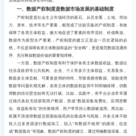
后续如何持续深化等问题。
一、数据产权制度是数据市场发展的基础制度
产权制度是社会主义市场经济的基石。从历史看，土地、劳动
力、资本、技术等生产要素，都形成了比较完备的产权制度，有效
保障了各类主体权益，极大地促进了要素的有序流转、价值释放。
数据作为新型生产要素，产权制度的建立正是这一历史逻辑的必
然，不仅是保障各类主体数据权益的“安全阀”，更是规范数据流通秩
序、充分释放数据价值的重要指挥棒。
一方面，数据产权制度有利于保护各类主体数据权益。数据往
往涉及政府等公共机构、企业、个人等多方主体权益，关系复杂，
数据多主体贡献、可重复使用的特性，导致谁拥有数据、谁能使用
数据等问题长期无解，各类主体的数据权益得不到明确保障，供数
用数的信任壁垒始终无法打破。比如，实践中，有平台企业常常通
过格式条款无偿获取用户数据，形成“数据采集免费化、应用垄断
化、收益私有化”的失衡格局，用户常常担心数据被滥用。再比如，
权属不清使得数据交易面临较高的合规成本与风险，许多主体不敢
投入过多资源进行数据加工，陷入“有数据不敢用”的困境，也造
成“数据孤岛”等现象。数据产权制度的建立，通过明确数据采集、流