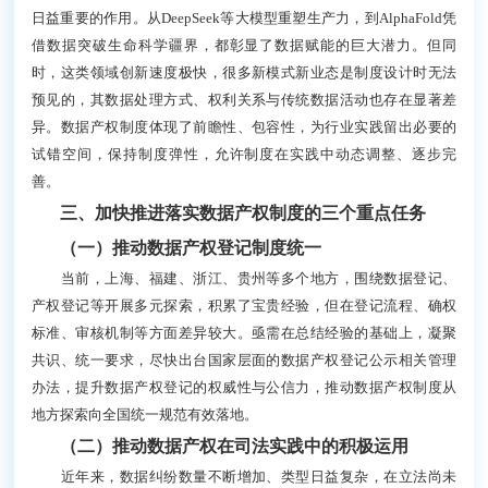
日益重要的作用。从DeepSeek等大模型重塑生产力，到AlphaFold凭
借数据突破生命科学疆界，都彰显了数据赋能的巨大潜力。但同
时，这类领域创新速度极快，很多新模式新业态是制度设计时无法
预见的，其数据处理方式、权利关系与传统数据活动也存在显著差
异。数据产权制度体现了前瞻性、包容性，为行业实践留出必要的
试错空间，保持制度弹性，允许制度在实践中动态调整、逐步完
善。
三、加快推进落实数据产权制度的三个重点任务
（一）推动数据产权登记制度统一
当前，上海、福建、浙江、贵州等多个地方，围绕数据登记、
产权登记等开展多元探索，积累了宝贵经验，但在登记流程、确权
标准、审核机制等方面差异较大。亟需在总结经验的基础上，凝聚
共识、统一要求，尽快出台国家层面的数据产权登记公示相关管理
办法，提升数据产权登记的权威性与公信力，推动数据产权制度从
地方探索向全国统一规范有效落地。
（二）推动数据产权在司法实践中的积极运用
近年来，数据纠纷数量不断增加、类型日益复杂，在立法尚未