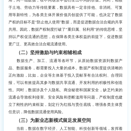
用，同一组数据，在不同场景中会衍生出不同的价值。同时，相较
于土地、劳动力等传统要素，数据具有一定非排他、非消耗、可复
用等新特性，为各类主体开展价值共创提供了可能，也决定了数据
产权的目标不是“防止他人使用”数据，而是促进数据合法合规的共享
共用。因此，数据产权制度打破了“重归属、轻利用”的传统思维，坚
持以产权促流通的思想，在保障各类主体权益的前提下，促进数据
更广泛、更高效合法合规流通使用。
（二）坚持激励与约束相辅相成
数据生产、加工、流通等各环节，从原始数据资源到数据产
品、数据服务，都需要投入大量的成本。数据产权制度提供清晰的
正向激励，比如，企业等主体基于投入贡献享有合法权利、合理回
报，可以有效提高其参与数据共享流通、开发利用的积极性和创造
性。同时，数据涉及个人隐私、商业秘密和国家安全，缺乏约束的
流通会导致权利侵害、安全风险和垄断滥用等问题，产权制度也建
立了刚性的约束框架，划定行为红线与责任底线，增强各类主体责
任意识，降低数据流通使用风险。
（三）为新业态新模式留足发展空间
当前，数据在数字经济、人工智能、科技创新等领域，发挥着