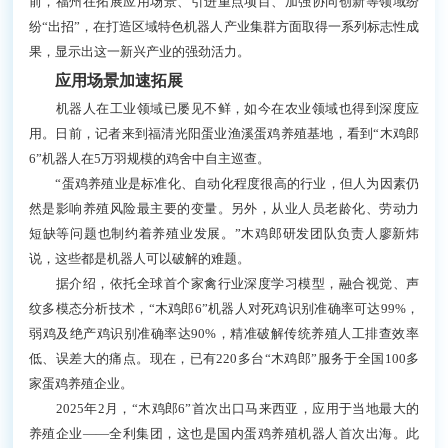
前，福州在拓展应用场景、引进重点项目、加强协同创新等领域纷
纷“出招”，在打造区域特色机器人产业集群方面取得一系列标志性成
果，显示出这一新兴产业的强劲活力。
应用场景加速拓展
机器人在工业领域已屡见不鲜，如今在农业领域也得到深度应
用。日前，记者来到福清光阳蛋业渔溪蛋鸡养殖基地，看到“木鸡郎
6”机器人在5万羽规模的鸡舍中自主巡查。
“蛋鸡养殖业是标准化、自动化程度很高的行业，但人为因素仍
然是影响养殖风险最主要的变量。另外，从业人员老龄化、劳动力
短缺等问题也制约着养殖业发展。”木鸡郎研发团队负责人廖新炜
说，这些都是机器人可以破解的难题。
据介绍，依托全球首个家禽行业深度学习模型，融合视觉、声
纹多模态分析技术，“木鸡郎6”机器人对死鸡识别准确率可达99%，
弱鸡及绝产鸡识别准确率达90%，精准破解传统养殖人工排查效率
低、误差大的痛点。现在，已有220多台“木鸡郎”服务于全国100多
家蛋鸡养殖企业。
2025年2月，“木鸡郎6”首次出口马来西亚，应用于当地最大的
养殖企业——全利集团，这也是国内蛋鸡养殖机器人首次出海。此