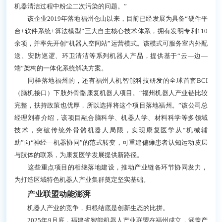
机器清洁过程中粉尘二次污染的问题。”
该企业2019年落地福州仓山以来，目前已经发展为具备“硬件平
台+软件系统+算法模型”三大自主核心技术体系，拥有发明专利110
余项，并率先开创“机器人空间站”运营模式。该模式可服务室内外配
送、安防巡逻、环卫清洁等系列机器人产品，提供基于“云—边—
端”架构的一体化系统解决方案。
同样落地福州的，还有福州人机智能科技研发的全球首套BCI
（脑机接口）下肢外骨骼康复机器人项目。“福州机器人产业链比较
完整，扶持政策也优厚，所以选择将这个项目落地福州。”该公司总
经理刘睿介绍，该项目融合脑科学、机器人学、材料科学等多领域
技术，突破传统外骨骼机器人局限，实现康复医学从“机械辅
助”向“神经—机器协同”的范式转变，可重建偏瘫患者认知运动皮层
与肢体的联系，为康复医学发展提供新路径。
这些重点项目的相继落地建设，推动产业链各环节协同发力，
为打造区域特色机器人产业集群奠定坚实基础。
产业联盟动能澎湃
机器人产业的竞争，归根结底是创新生态的比拼。
2025年9月底，福建省智能机器人产业联盟在福州成立，涵盖产