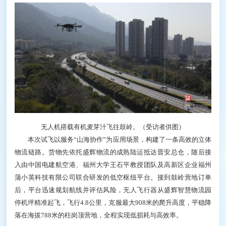
无人机搭载有机麦芽汁飞往鼓岭。（受访者供图）
本次试飞以服务“山海协作”为应用场景，构建了一条高效的立体
物流链路。货物先依托盛辉物流的成熟陆运抵达晋安总仓，随后接
入由中国电建航空港、福州大学王石平教授团队及高新区企业福州
蒲小英科技有限公司联合研发的低空枢纽平台。接到鼓岭营地订单
后，平台迅速规划航线并评估风险，无人飞行器从盛辉智慧物流园
停机坪精准起飞，飞行4.8公里，克服最大908米的爬升高度，平稳降
落在海拔788米的柱岗顶营地，全程实现低损耗与高效率。