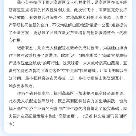
蒲小英科技位于福州高新区无人机孵化器，是高新区在低空经
济赛道重点培育的代表性科创力量。此次试飞中，高新区充分发挥
平台效能，有效整合驻闽央企、本地高校及科创企业资源，形成了
产学研协同创新的合力，不仅为破解山区物流“最后一公里”难题提供
了全新方案，更彰显了区域在新兴产业培育与创新资源整合上的核
心作用。
记者获悉，此次无人机配送在鼓岭的成功首降，为福建山海协
作与民生改善打开了新通道。此次飞行也同步测试了“鼓岭宜夏农特
产品专送低空航线”的可行性。这意味着，未来鼓岭的高山蔬菜、宜
夏村的特色农货均可通过这条“空中走廊”快速进城，让深山美味以最
短时间、最小损耗直达市民餐桌，进一步推动福建山海资源互补、
城乡要素流通。
作为全省科创高地，福州高新区正加速抢占低空经济新赛道。
此次无人机配送首降鼓岭，既是高新区科创实力的生动实践，也为
福州低空经济产业链的完善与产业生态的培育奠定了坚实基础，助
力福州在高质量发展中跑出“高新速度”。（记者 林文婧 通讯员 谢晖
玉）