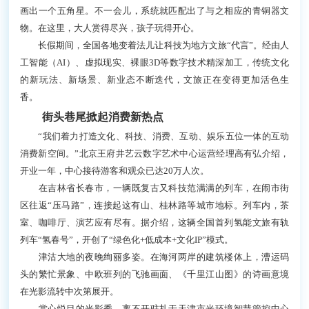
画出一个五角星。不一会儿，系统就匹配出了与之相应的青铜器文
物。在这里，大人赏得尽兴，孩子玩得开心。
长假期间，全国各地变着法儿让科技为地方文旅“代言”。经由人
工智能（AI）、虚拟现实、裸眼3D等数字技术精深加工，传统文化
的新玩法、新场景、新业态不断迭代，文旅正在变得更加活色生
香。
街头巷尾掀起消费新热点
“我们着力打造文化、科技、消费、互动、娱乐五位一体的互动
消费新空间。”北京王府井艺云数字艺术中心运营经理高有弘介绍，
开业一年，中心接待游客和观众已达20万人次。
在吉林省长春市，一辆既复古又科技范满满的列车，在闹市街
区往返“压马路”，连接起这有山、桂林路等城市地标。列车内，茶
室、咖啡厅、演艺应有尽有。据介绍，这辆全国首列氢能文旅有轨
列车“氢春号”，开创了“绿色化+低成本+文化IP”模式。
津沽大地的夜晚绚丽多姿。在海河两岸的建筑楼体上，漕运码
头的繁忙景象、中欧班列的飞驰画面、《千里江山图》的诗画意境
在光影流转中次第展开。
赏心悦目的光影秀，离不开驻扎于天津市光环境智慧管控中心