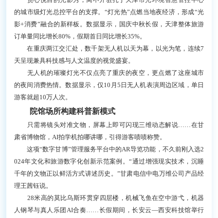
的城市级灯光总控平台的支撑。“灯光热”点燃当地夜经济，形成“光
影+消费”融合的新样板。数据显示，国庆中秋长假，天津整体旅游
订单量同比增长80%，假期首日同比增长35%。
在重庆两江交汇处，数千架无人机以天为幕，以光为笔，连续7
天呈现兼具科技感与人文温度的视觉盛宴。
无人机的璀璨灯光不仅点亮了重庆的夜空，更点燃了这座城市
的夜间消费热情。数据显示，仅10月5日无人机表演周边区域，单日
游客就超10万人次。
院馆场所构建科普新模式
只需将镜头对准文物，屏幕上即可闪现三维动态解说……在甘
肃省博物馆，AI拍学机拍哪讲哪，引得游客啧啧称赞。
这项“数字甘博”管理服务平台中的AR导览功能，不久前刚入选2
024年文化和旅游数字化创新示范案例。“通过增强现实技术，沉睡
千年的文物正以鲜活方式讲述历史。”甘肃电信中电万维公司产品经
理王茜钰说。
28米高的莫比乌斯环贯穿四层楼，机械飞鱼在空中游弋，机器
人钢琴与真人乐团AI合奏……长假期间，长安云—西安科技馆举行