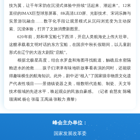
技为翼，让千年宋韵在沉浸式体验中持续“活起来、潮起来”。12米
直径的IMAX巨型球形屏幕、8K高清LED屏、光影技术、宋词乐舞与
实景游玩融合……数字化手段让观景模式从沉闷浏览变为主动探
索、沉浸体验，打开了文旅消费新图景。
620年前，郑和率宝船七下西洋，开启人类航海史上伟大壮举。
这艘承载着文明对话的东方宝船，在国庆中秋长假期间，以儿童剧
形式在辽宁的大连大剧院“启航”。
根据北极星高度，结合水罗盘和海图寻找航道，触礁后水密隔
舱进水的抢救……孩子们津津有味地听故事看表演的同时，还能获
得趣味横生的航海知识。此外，剧中还“植入”了国家级非物质文化遗
产代表性项目——景德镇瓷器之美，细数明代造船、制瓷、天文等
技术领域的先进水平，唤起观众的民族自豪感。（记者 俞慧友 陈曦
颉满斌 杨仑 张蕴 王禹涵 张毅力 雍黎）
峰会主办单位：
国家发展改革委