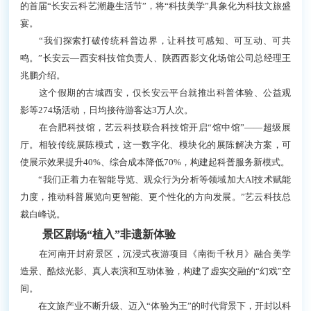
的首届“长安云科艺潮趣生活节”，将“科技美学”具象化为科技文旅盛
宴。
“我们探索打破传统科普边界，让科技可感知、可互动、可共
鸣。”长安云—西安科技馆负责人、陕西西影文化场馆公司总经理王
兆鹏介绍。
这个假期的古城西安，仅长安云平台就推出科普体验、公益观
影等274场活动，日均接待游客达3万人次。
在合肥科技馆，艺云科技联合科技馆开启“馆中馆”——超级展
厅。相较传统展陈模式，这一数字化、模块化的展陈解决方案，可
使展示效果提升40%、综合成本降低70%，构建起科普服务新模式。
“我们正着力在智能导览、观众行为分析等领域加大AI技术赋能
力度，推动科普展览向更智能、更个性化的方向发展。”艺云科技总
裁白峰说。
景区剧场“植入”非遗新体验
在河南开封府景区，沉浸式夜游项目《南衙千秋月》融合美学
造景、酷炫光影、真人表演和互动体验，构建了虚实交融的“幻戏”空
间。
在文旅产业不断升级、迈入“体验为王”的时代背景下，开封以科