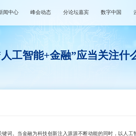
新闻中心
峰会动态
分论坛嘉宾
数字中国
峰会资讯
峰会论坛
高端访谈
数字快讯
现场体验区
数字青年说
“人工智能+金融”应当关注什
视频播报
创新大赛
数字企业+
权威发布
云生态大会
政策发布
主宾省
政策解读
主宾市
数字福建
行业资讯
的关键词。当金融为科技创新注入源源不断动能的同时，以人工