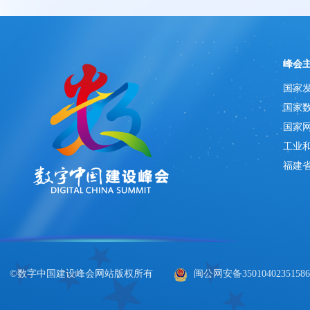
峰会
国家
国家
国家
工业
福建
©数字中国建设峰会网站版权所有
闽公网安备3501040235158