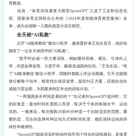
育数据。
此前，“体育训练康复大模型SportsGPT”入选了工业和信息化
部、国家体育总局联合公布的《2024年度智能体育典型案例》名
单，成为全国唯一入围的底层大语言模型。
全天候“AI私教”
点开“AI随身教练”微信小程序，健身爱好者王先生直言，他好似
拥有了一位全天候陪伴的“AI私教”。
“我平时会做一些力量训练，例如哑铃卧推、硬拉、引体向上
等，但是如果姿势、力度不对，极易造成肌肉拉伤。”王先生说，“有
了‘AI随身教练’微信小程序，我随时都能上传运动视频。它不仅能细
致分解每个动作，精准找出错误姿势，提供纠正方案，还能自动生
成能力雷达图，为我量身制定专业的训练计划。”
“一周慢跑多长时间是最好的？”当记者向SportsGPT提问时，它
的回复是：最佳时间长度因人而异，取决于个体的体能水平、运动
目的。一般来说，每次慢跑20至60分钟是一个比较适宜的范围。重
要的是，无论你选择何种运动方式和时间长度，都应保持运动的持
续性和规律性。
“SportsGPT能提供实时的动作指导和个性化的训练规划，是体育