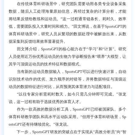
在传统体育科研场景中，研究团队需要动用各类专业设备采集
数据，随后人工处理海量原始信息，再经过复杂的计算分析，才能
将结果反馈给教练和运动员。“这一过程通常链条长、耗时久、效率
低，需要团队投入大量时间和精力。”田文博说，在基于SportsGPT的
体育科研场景中，研究人员从繁琐的数据处理中被解放出来，从数
据采集到反馈结果效率显著提升。
田文博介绍，SportsGPT的核心能力在于“学习”和“计算”。研究
人员使用近万份优秀运动员的生物力学诊断报告来“喂养”大模型，让
其学习顶级运动员的技术特征和数据模式。
当有新的运动员数据输入，SportsGPT可以进行快速计算，自动
识别技术动作的优劣、发力顺序的对错等，并将数据特征与顶级运
动员的数据特征进行对比，从而预测其体育潜力与适配项目。
“以往专家分析需耗时数天，如今只需几分钟即可完成。”张龙
说，这一过程有助于选拔优秀的体育人才。
作为一款高效的数据分析工具，SportsGPT已经被国家队、多个
体育科研教学团队和高水平运动队采用。“但用于体育科研场景，Sp
ortsGPT还有待继续优化。”张龙说。
下一步，SportsGPT研发的突破点在于实现从“高效分析员”向“智