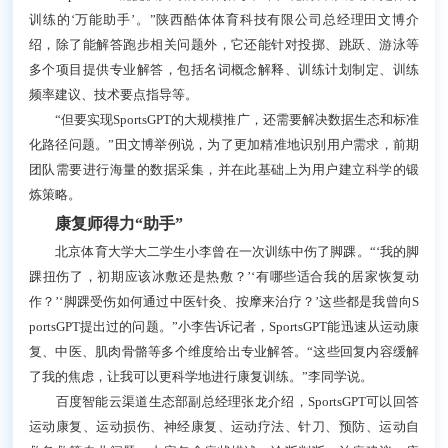
训练的‘万能助手’。”陕西酷体体育科技有限公司总经理田文博介
绍，除了能解答跑步相关问题外，它还能针对投掷、跳跃、游泳等
多个项目提供专业解答，包括名词概念解释、训练计划制定、训练
频率建议、技术要点指导等。
“但要实现SportsGPT的大规模推广，还需要解决数据生态和标准
化路径问题。”田文博举例说，为了更加精准地识别用户需求，前期
团队需要进行海量的数据采集，并在此基础上为用户建立科学的锻
炼策略。
康复师得力“助手”
北京体育大学大二学生小李曾在一次训练中伤了脚踝。“‘我的脚
踝扭伤了，初期应该冰敷还是热敷？’‘有哪些适合我的居家恢复动
作？’‘脚踝受伤如何通过中医针灸、按摩来治疗？’这些都是我曾向S
portsGPT提出过的问题。”小李告诉记者，SportsGPT能迅速从运动康
复、中医、肌肉骨骼等多个维度给出专业解答。“这些回复内容缓解
了我的焦虑，让我可以更科学地进行康复训练。”李同学说。
百度智能云渠道生态部副总经理张龙介绍，SportsGPT可以回答
运动康复、运动损伤、神经康复、运动疗法、针刀、预防、运动自