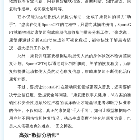
救急救等专业问题，内容包含症状描述、诊断判断、治疗建议、康
复动作指导、名词概念解释等。
它不仅能为运动损伤人员提供帮助，还成了康复师的得力“助
手”。“患者在使用SportsGPT的过程中，只需向其描述伤情，SportsG
PT就能够辅助康复师完成前期信息收集与量表分析工作。”张龙说，
康复师通过分析AI自动生成的可视化数据，能够快速了解患者情
况，极大提升工作效率。
此外，康复训练需要根据运动损伤人员的身体状况不断调整康
复计划。SportsGPT可以通过对比判断肌肉、关节的恢复程度，为康
复师提供运动损伤人员的动态康复信息，帮助康复师不断优化治疗
康复方案。
不过，要想让SportsGPT在运动康复领域更深入普及，还需要解
决专业信任度、数据安全等问题。“康复建议事关健康，AI方案的准
确性和安全性必须经过严格的临床验证才能赢得患者和医疗从业者
的信任。不仅如此，真正的康复是‘千人千面’，如何让模型根据每个
用户的不同伤情和恢复情况，动态生成高度个性化的康复方案，也
是未来需要攻克的难点。”田文博说。
高效“数据分析师”