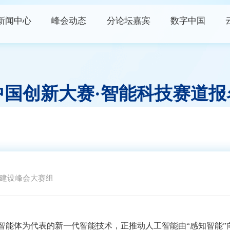
新闻中心
峰会动态
分论坛嘉宾
数字中国
峰会资讯
峰会论坛
高端访谈
数字快讯
现场体验区
数字青年说
字中国创新大赛·智能科技赛道
视频播报
创新大赛
数字企业+
权威发布
云生态大会
政策发布
主宾省
政策解读
主宾市
数字福建
建设峰会大赛组
阅读数：
行业资讯
代表的新一代智能技术，正推动人工智能由“感知智能”向“认知