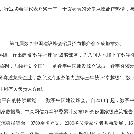
、行业协会等代表齐聚一堂，干货满满的分享点燃合作热情，