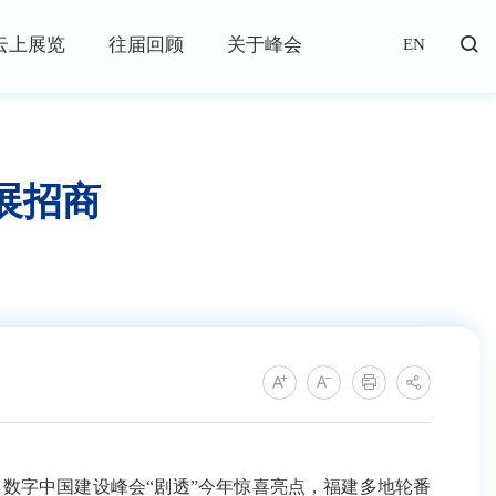
云上展览
往届回顾
关于峰会
EN
展招商
数字中国建设峰会“剧透”今年惊喜亮点，福建多地轮番