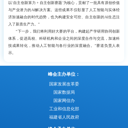
才培养和产学研合作等方面具有重要的价值。”
为推动比赛成果落地，本届大赛首次组建了投资评审团，邀请
专业投资人为参赛优秀项目提供专业点评和建议，与参赛项目负责
人现场交流对接，加速技术成果的转化和创新应用的商业化落地。
投资评审团代表、星芒数创联合创始人郑渊瑞表示， “本次大赛汇聚
了技术创新与行业应用深度融合的优秀项目，不少项目契合市场需
求、技术亮点突出、应用场景多元、可扩展性强，兼具商业价值与
社会意义。这些项目获得市场的关注与认可，有利于加速人工智能
技术的应用落地，提升行业智能化水平。”
大赛特邀嘉宾、中国工程院院士郑纬民教授表示，“本届赛事
以‘自主创新算力 + 自主创新赛题’为核心，贡献了一批具有原创价值
与产业潜力的AI解决方案。这些成果不仅彰显了人工智能与实体经
济加速融合的时代趋势，也为构建安全可控、自主创新的AI生态注
入了新质生产力。”
“下一步，我们将利用好大赛的平台，构建起产学研用协同创新
体系，促进高校、科研机构和企业之间的深度合作与交流，加速科
技成果转化，推动人工智能与各行业的深度融合。”赛道负责人表
示。